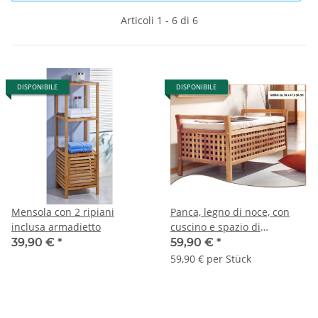
Articoli 1 - 6 di 6
DISPONIBILE
DISPONIBILE
Mensola con 2 ripiani
Panca, legno di noce, con
inclusa armadietto
cuscino e spazio di
archiviazione.
39,90 €
*
59,90 €
*
59,90 € per Stück