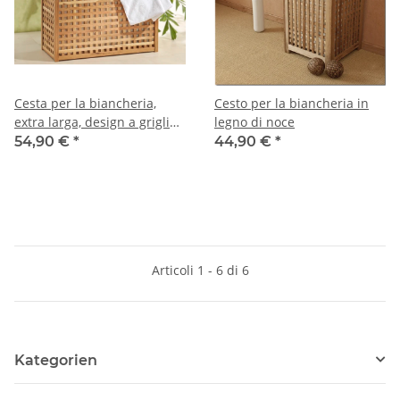
Cesta per la biancheria,
Cesto per la biancheria in
extra larga, design a griglia,
legno di noce
legno di noce
54,90 €
*
44,90 €
*
Articoli 1 - 6 di 6
Kategorien