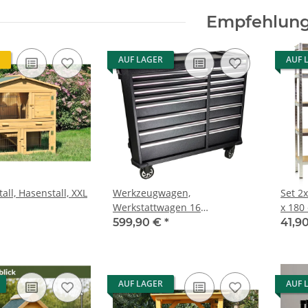
Empfehlun
AUF LAGER
AUF 
all, Hasenstall, XXL
Werkzeugwagen,
Set 2
Werkstattwagen 16
x 180
Schubladen, Pro Series,
599,90 €
*
41,9
schwarz
AUF LAGER
AUF 