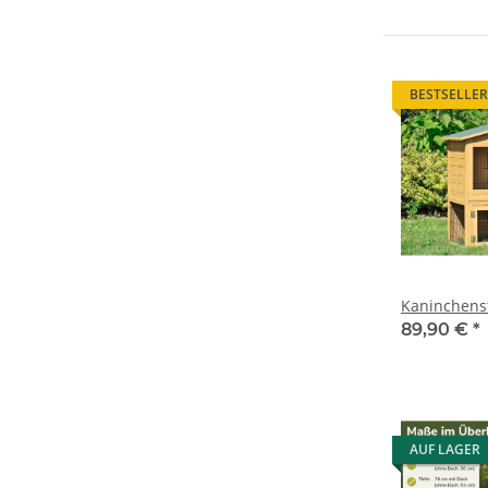
BESTSELLER
Kaninchenst
89,90 €
*
AUF LAGER