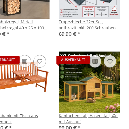
holzregal, Metall
Trapezbleche 22er Set,
holzregal 40 x 25 x 100
anthrazit inkl. 200 Schrauben
0 €
*
69,90 €
*
ERKAUFT
AUSVERKAUFT
nbank mit Tisch aus
Kaninchenstall, Hasenstall, XXL
enholz
mit Auslauf
90 €
*
99,00 €
*