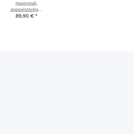
Hasenstall,
doppelstöckiger
Kleintierstall
89,90 €
*