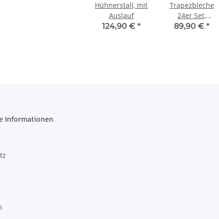
Hühnerstall, mit
Trapezbleche
Auslauf
24er Set,
anthrazit
124,90 €
*
89,90 €
*
e Informationen
tz
m