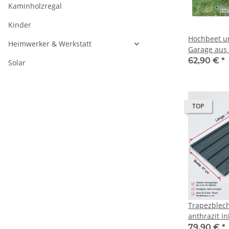
Kaminholzregal
Kinder
Hochbeet u
Heimwerker & Werkstatt
Garage aus 
wetterbestän
62,90 €
*
Solar
Pflanzkaste
TOP
Trapezblech
anthrazit i
EXTRA dick
79,90 €
*