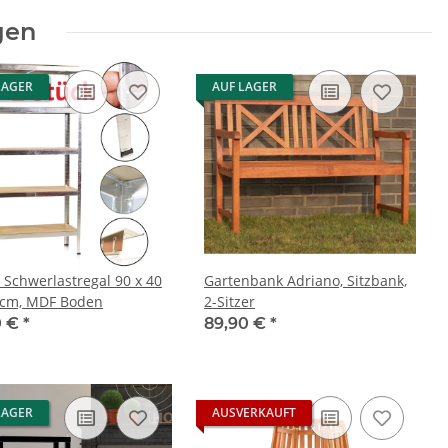
gen
LAGER
AUF LAGER
x Schwerlastregal 90 x 40
Gartenbank Adriano, Sitzbank,
 cm, MDF Boden
2-Sitzer
0 €
*
89,90 €
*
LAGER
AUSVERKAUFT