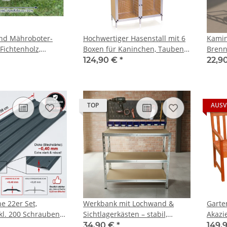
nd Mähroboter-
Hochwertiger Hasenstall mit 6
Kamin
Fichtenholz,
Boxen für Kaninchen, Tauben
Brenn
dig, inkl.
und andere Kleintiere
cm
124,90 €
*
22,9
n
TOP
AUSV
e 22er Set,
Werkbank mit Lochwand &
Garte
nkl. 200 Schrauben
Sichtlagerkästen – stabil,
Akazi
ere Wandstärke
übersichtlich & flexibel
34,90 €
*
149,