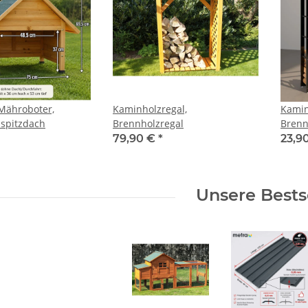
Mähroboter,
Kaminholzregal,
Kamin
 spitzdach
Brennholzregal
Brenn
cm
79,90 €
*
23,9
Unsere Bests