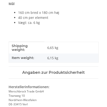
Mål
160 cm bred x 180 cm høj
40 cm per element
Vægt: ca. 6 kg
Shipping
#productDetails.itemInformation#
#productDetails.itemValue#
6,65 kg
weight:
Item weight:
6,15
kg
Angaben zur Produktsicherheit
Herstellerinformationen:
Merschbrock Trade GmbH
Titanweg 10
Nordrhein-Westfalen
DE-33415 Verl