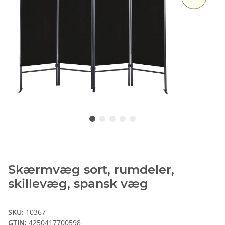
Skærmvæg sort, rumdeler,
skillevæg, spansk væg
SKU:
10367
GTIN:
4250417700598