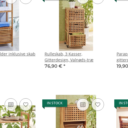
lder inklusive skab
Rulleskab, 3 Kasser,
Parap
Gitterdesign, Valnøds-træ
gitte
76,90 €
*
19,9
IN STOCK
IN S