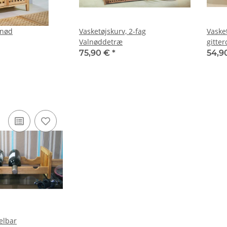
lnød
Vasketøjskurv, 2-fag
Vasket
Valnøddetræ
gitte
75,90 €
*
54,9
elbar