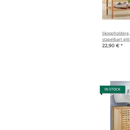
Skoopholdere,
stapelbart git
22,90 €
*
IN STOCK