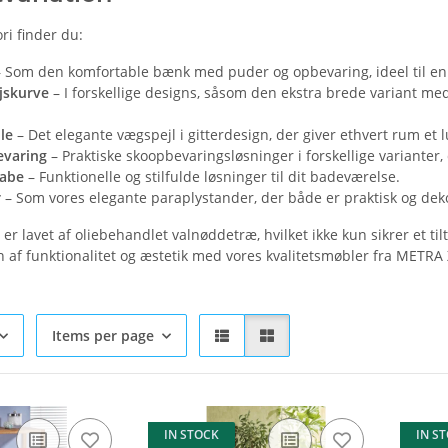
ri finder du:
 Som den komfortable bænk med puder og opbevaring, ideel til enh
jskurve
– I forskellige designs, såsom den ekstra brede variant med 
le
– Det elegante vægspejl i gitterdesign, der giver ethvert rum et 
varing
– Praktiske skoopbevaringsløsninger i forskellige varianter, 
abe
– Funktionelle og stilfulde løsninger til dit badeværelse.
r
– Som vores elegante paraplystander, der både er praktisk og deko
 er lavet af oliebehandlet valnøddetræ, hvilket ikke kun sikrer et 
 af funktionalitet og æstetik med vores kvalitetsmøbler fra METRA 
Items per page
IN STOCK
IN S