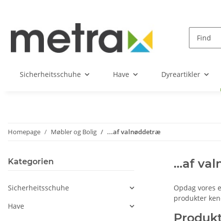
Sicherheitsschuhe
Have
Dyreartikler
Homepage
Møbler og Bolig
...af valnøddetræ
...af v
Kategorien
Sicherheitsschuhe
Opdag vores ek
produkter kend
Have
Produkt