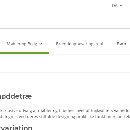
DA
Møbler og Bolig
Brændeopbevaringsreol
Børn
alnøddetræ
sklusive udvalg af møbler og tilbehør lavet af højkvalitets valnøddetr
etegnes ved deres stilfulde design og praktiske funktioner, perfekt
variation