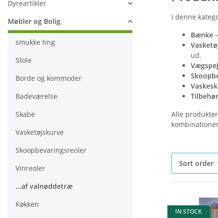
Dyreartikler
I denne katego
Møbler og Bolig
Bænke
–
smukke ting
Vasketø
ud.
Stole
Vægspej
Skoopbe
Borde og kommoder
Vaskesk
Badeværelse
Tilbehø
Skabe
Alle produkter
kombinationen
Vasketøjskurve
Skoopbevaringsreoler
Sort order
Vinreoler
...af valnøddetræ
Køkken
IN STOCK