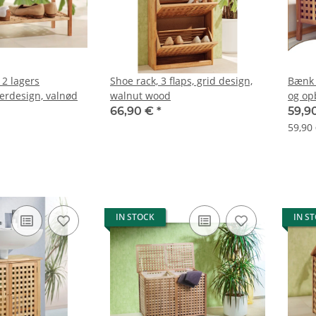
 2 lagers
Shoe rack, 3 flaps, grid design,
Bænk 
terdesign, valnød
walnut wood
og op
66,90 €
*
59,9
59,90
IN STOCK
IN S