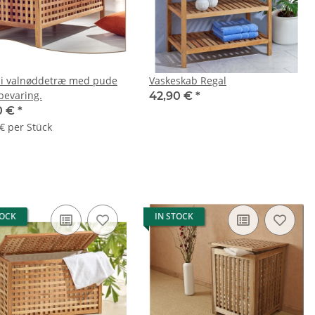
i valnøddetræ med pude
Vaskeskab Regal
bevaring.
42,90 €
*
0 €
*
 € per Stück
TOCK
IN STOCK