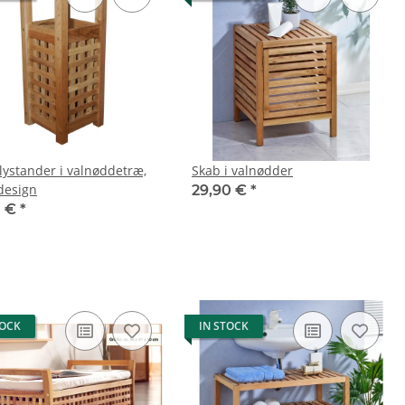
lystander i valnøddetræ,
Skab i valnødder
rdesign
29,90 €
*
0 €
*
TOCK
IN STOCK