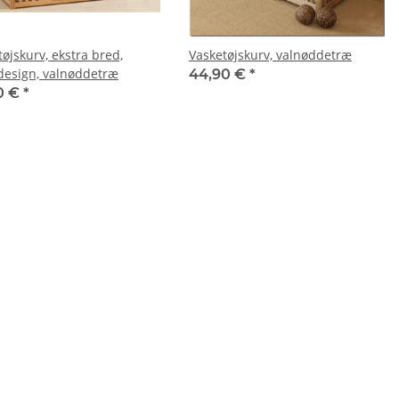
øjskurv, ekstra bred,
Vasketøjskurv, valnøddetræ
rdesign, valnøddetræ
44,90 €
*
0 €
*