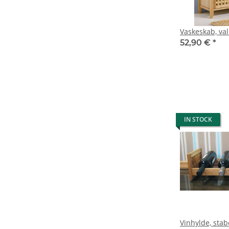
Vaskeskab, va
52,90 €
*
IN STOCK
Vinhylde, stab