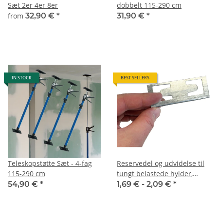
Sæt 2er 4er 8er
dobbelt 115-290 cm
from
32,90 €
*
31,90 €
*
IN STOCK
BEST SELLERS
Teleskopstøtte Sæt - 4-fag
Reservedel og udvidelse til
115-290 cm
tungt belastede hylder,
tungt belastede hylder,
54,90 €
*
1,69 € -
2,09 €
*
kælderhylder