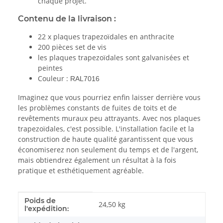
chaque projet.
Contenu de la livraison :
22 x plaques trapezoïdales en anthracite
200 pièces set de vis
les plaques trapezoïdales sont galvanisées et
peintes
Couleur :
RAL7016
Imaginez que vous pourriez enfin laisser derrière vous
les problèmes constants de fuites de toits et de
revêtements muraux peu attrayants. Avec nos plaques
trapezoïdales, c'est possible. L'installation facile et la
construction de haute qualité garantissent que vous
économiserez non seulement du temps et de l'argent,
mais obtiendrez également un résultat à la fois
pratique et esthétiquement agréable.
Poids de
#productDetails.itemInformation#
#productDetails.itemValue#
24,50 kg
l'expédition: