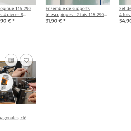
copique 115-290
Ensemble de supports
Set d
s 4 pièces 8
télescopiques - 2 fois 115-290
4 foi
cm
,90 €
*
31,90 €
*
54,9
xagonales, clé