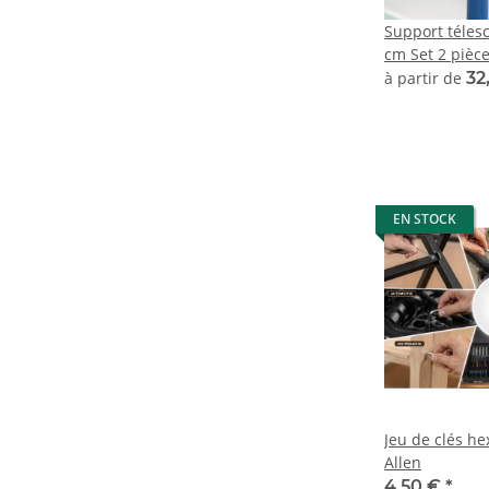
Support téles
cm Set 2 pièce
pièces
à partir de
32
EN STOCK
Jeu de clés he
Allen
4,50 €
*