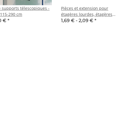
e supports télescopiques -
Pièces et extension pour
s 115-290 cm
étagères lourdes, étagères
lourdes, étagères de cave
0 €
*
1,69 € -
2,09 €
*