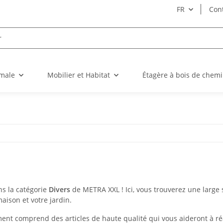
FR
Con
imale
Mobilier et Habitat
Étagère à bois de chem
s la catégorie
Divers
de METRA XXL ! Ici, vous trouverez une large s
maison et votre jardin.
ent comprend des articles de haute qualité qui vous aideront à réal