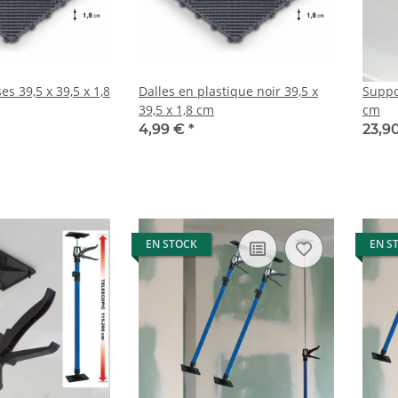
ses 39,5 x 39,5 x 1,8
Dalles en plastique noir 39,5 x
Suppo
39,5 x 1,8 cm
cm
4,99 €
*
23,9
EN STOCK
EN S