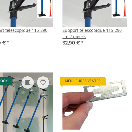
rt télescopique 115-290
Support télescopique 115-290
cm 2 pièces
0 €
*
32,90 €
*
TOCK
MEILLEURES VENTES