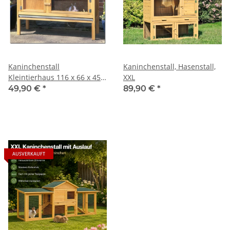
Kaninchenstall
Kaninchenstall, Hasenstall,
Kleintierhaus 116 x 66 x 45
XXL
cm
49,90 €
*
89,90 €
*
AUSVERKAUFT