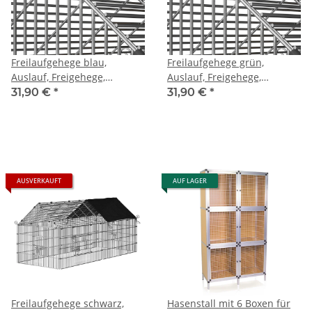
Freilaufgehege blau,
Freilaufgehege grün,
Auslauf, Freigehege,
Auslauf, Freigehege,
Kaninchen, Hasen
Kaninchen, Hasen
31,90 €
*
31,90 €
*
AUSVERKAUFT
AUF LAGER
Freilaufgehege schwarz,
Hasenstall mit 6 Boxen für