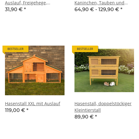
Auslauf, Freigehege,
Kaninchen, Tauben und
Kaninchen, Hasen
andere Kleintiere
31,90 €
*
64,90 € -
129,90 €
*
BESTSELLER
BESTSELLER
Hasenstall XXL mit Auslauf
Hasenstall, doppelstöckiger
Kleintierstall
119,00 €
*
89,90 €
*