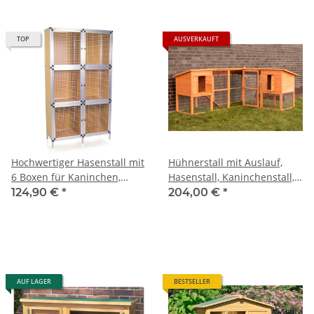
TOP
AUSVERKAUFT
Hochwertiger Hasenstall mit
Hühnerstall mit Auslauf,
6 Boxen für Kaninchen,
Hasenstall, Kaninchenstall,
Tauben und andere
Kleintierstall
124,90 €
*
204,00 €
*
Kleintiere
AUF LAGER
BESTSELLER