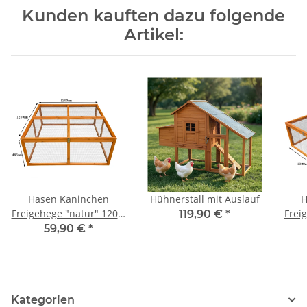
Kunden kauften dazu folgende
Artikel:
Hasen Kaninchen
Hühnerstall mit Auslauf
H
Freigehege "natur" 120 x
Frei
119,90 €
*
120 x 48,5 cm
59,90 €
*
Kategorien