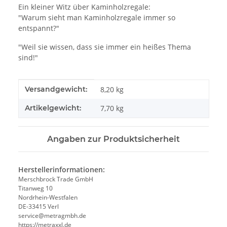
Ein kleiner Witz über Kaminholzregale:
"Warum sieht man Kaminholzregale immer so
entspannt?"
"Weil sie wissen, dass sie immer ein heißes Thema
sind!"
Produkteigenschaft
Wert
Versandgewicht:
8,20 kg
Artikelgewicht:
7,70
kg
Angaben zur Produktsicherheit
Herstellerinformationen:
Merschbrock Trade GmbH
Titanweg 10
Nordrhein-Westfalen
DE-33415 Verl
service@metragmbh.de
https://metraxxl.de