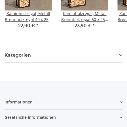
Kaminholzregal, Metall
Kaminholzregal, Metall
Kam
Brennholzregal 40 x 25 x
Brennholzregal 60 x 25 x
Bren
100 cm
100 cm
22,90 €
*
23,90 €
*
Kategorien
Informationen
Gesetzliche Informationen