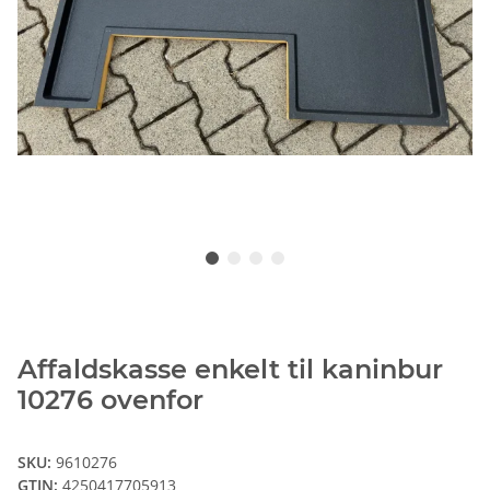
Affaldskasse enkelt til kaninbur
10276 ovenfor
SKU:
9610276
GTIN:
4250417705913