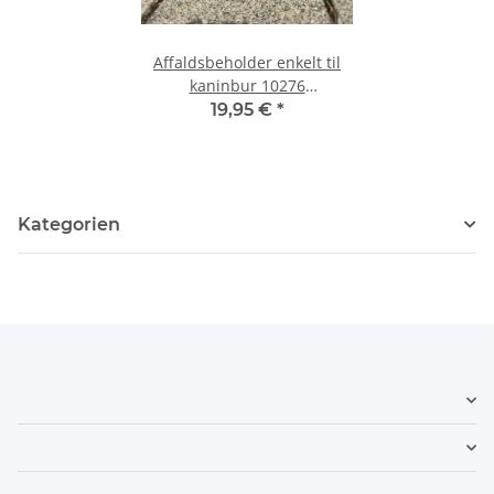
Affaldsbeholder enkelt til
kaninbur 10276
nedenunder
19,95 €
*
Kategorien