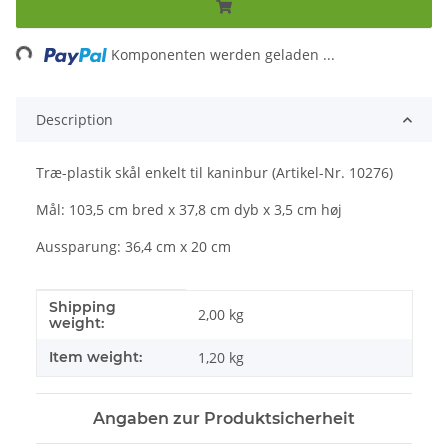
ng...
Komponenten werden geladen ...
Description
Træ-plastik skål enkelt til kaninbur (Artikel-Nr. 10276)
Mål: 103,5 cm bred x 37,8 cm dyb x 3,5 cm høj
Aussparung: 36,4 cm x 20 cm
Shipping
#productDetails.itemInformation#
#productDetails.itemValue#
2,00 kg
weight:
Item weight:
1,20
kg
Angaben zur Produktsicherheit