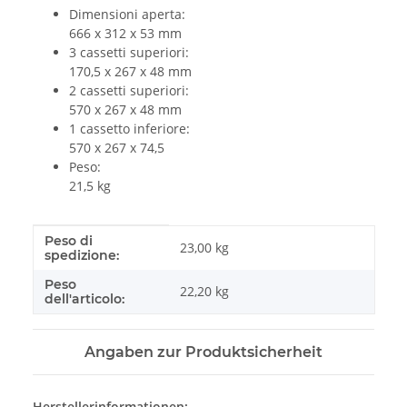
Dimensioni aperta:
666 x 312 x 53 mm
3 cassetti superiori:
170,5 x 267 x 48 mm
2 cassetti superiori:
570 x 267 x 48 mm
1 cassetto inferiore:
570 x 267 x 74,5
Peso:
21,5 kg
Peso di
#productDetails.itemInformation#
#productDetails.itemValue#
23,00 kg
spedizione:
Peso
22,20
kg
dell'articolo:
Angaben zur Produktsicherheit
Herstellerinformationen: