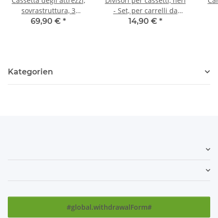
Cassetta degli attrezzi,
Divisori per cassetti, neri
Car
sovrastruttura, 3
- Set, per carrelli da
cassetti, nera
officina
69,90 €
*
14,90 €
*
Kategorien
#global.withdrawalForm#