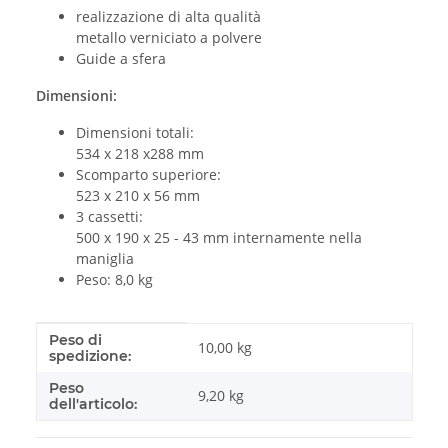
realizzazione di alta qualità
metallo verniciato a polvere
Guide a sfera
Dimensioni:
Dimensioni totali:
534 x 218 x288 mm
Scomparto superiore:
523 x 210 x 56 mm
3 cassetti:
500 x 190 x 25 - 43 mm internamente nella
maniglia
Peso: 8,0 kg
Peso di
#productDetails.itemInformation#
#productDetails.itemValue#
10,00 kg
spedizione:
Peso
9,20
kg
dell'articolo: