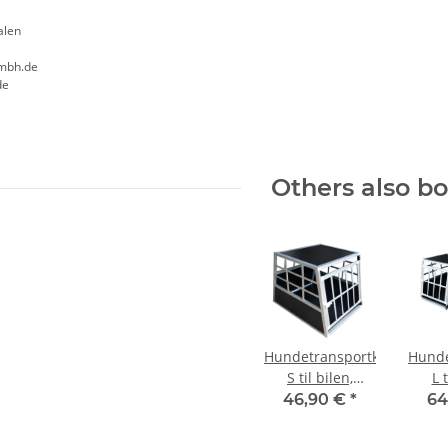
alen
mbh.de
de
Others also b
Hundetransportkasse
Hunde
S til bilen,
L t
rejsekasse,
rej
46,90 €
*
64
hundekasse, bur
hun
tran