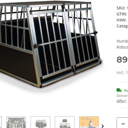
SKU:
GTIN:
HAN:
Categ
Hunde
Robus
89
incl. 
A
Deliver
differ)