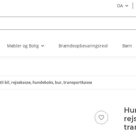
DA
Møbler og Bolig
Brændeopbevaringsreol
Børn
l bil, rejsekasse, hundeboks, bur, transportkasse
Hun
rej
tra