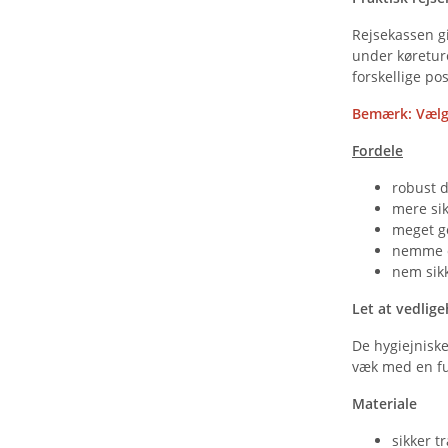
Rejsekassen gi
under køretur
forskellige pos
Bemærk: Vælg d
Fordele
robust 
mere si
meget go
nemme o
nem sik
Let at vedlig
De hygiejnisk
væk med en fu
Materiale
sikker 