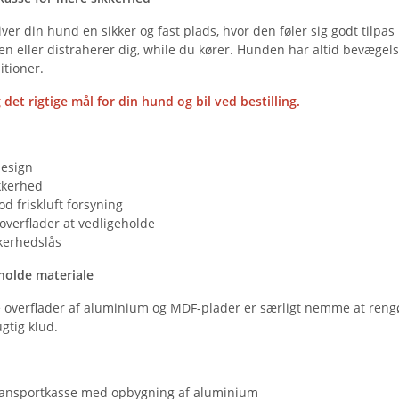
ver din hund en sikker og fast plads, hvor den føler sig godt tilpas
en eller distraherer dig, while du kører. Hunden har altid bevæge
itioner.
et rigtige mål for din hund og bil ved bestilling.
design
kkerhed
d friskluft forsyning
verflader at vedligeholde
kerhedslås
eholde materiale
e overflader af aluminium og MDF-plader er særligt nemme at rengør
gtig klud.
transportkasse med opbygning af aluminium