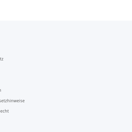
tz
m
setzhinweise
recht