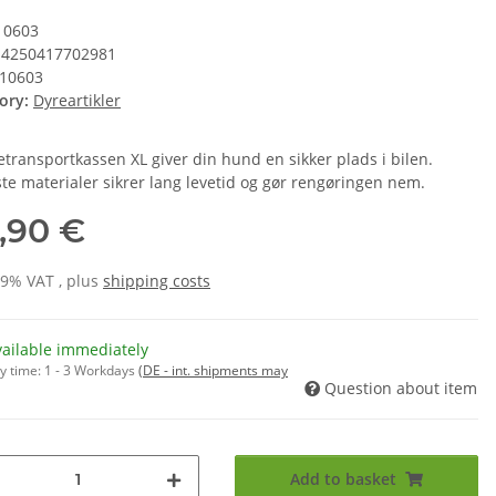
10603
4250417702981
10603
ory:
Dyreartikler
transportkassen XL giver din hund en sikker plads i bilen.
te materialer sikrer lang levetid og gør rengøringen nem.
,90 €
19% VAT , plus
shipping costs
vailable immediately
y time:
1 - 3 Workdays
(DE - int. shipments may
Question about item
Add to basket