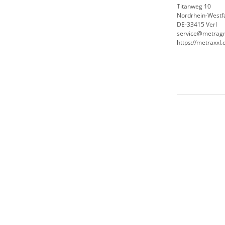
Titanweg 10
Nordrhein-Westf
DE-33415 Verl
service@metrag
https://metraxxl.