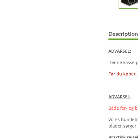
Description
ADVARSEL:
Denne kasse pa
Før du køber,
AD
VARSEL:
Både for- og b
Vores hundetr
plader sørger 
Praktisk rejs