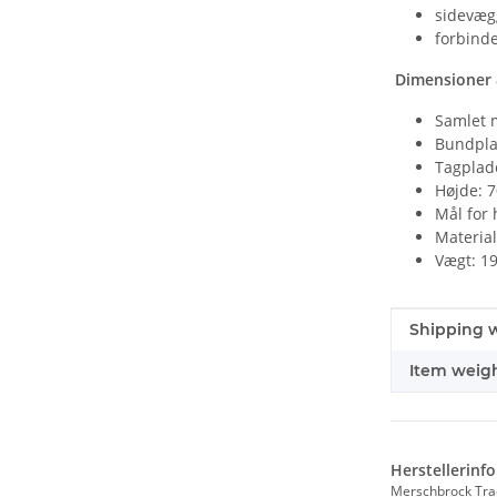
sidevæg
forbinde
Dimensioner 
Samlet 
Bundpla
Tagplad
Højde: 7
Mål for 
Material
Vægt: 19
#productDe
#productDe
Shipping w
Item weigh
Herstellerinf
Merschbrock Tr