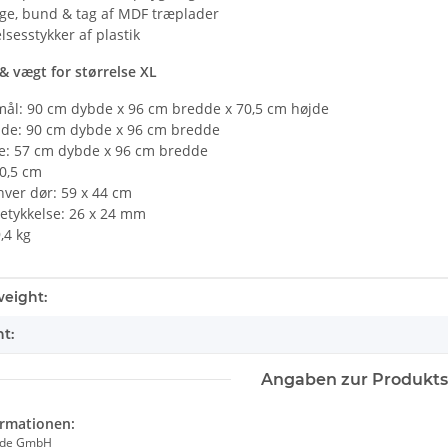
ge, bund & tag af MDF træplader
lsesstykker af plastik
& vægt for størrelse XL
mål: 90 cm dybde x 96 cm bredde x 70,5 cm højde
de: 90 cm dybde x 96 cm bredde
e: 57 cm dybde x 96 cm bredde
0,5 cm
hver dør: 59 x 44 cm
etykkelse: 26 x 24 mm
,4 kg
tails.itemInformation#
tails.itemValue#
eight:
t:
Angaben zur Produkts
ormationen:
ade GmbH