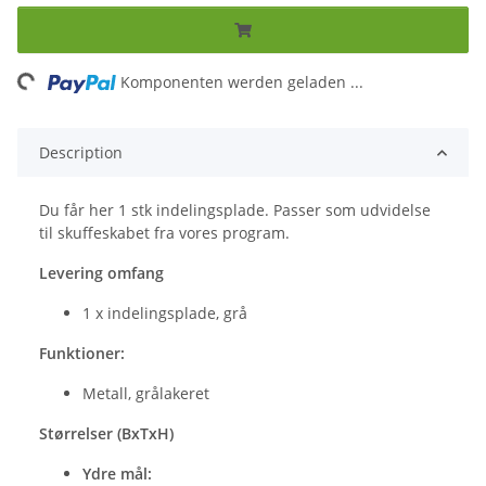
ng...
Komponenten werden geladen ...
Description
Du får her 1 stk indelingsplade. Passer som udvidelse
til skuffeskabet fra vores program.
Levering omfang
1 x indelingsplade, grå
Funktioner:
Metall, grålakeret
Størrelser (BxTxH)
Ydre mål: