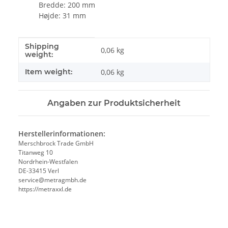
Bredde: 200 mm
Højde: 31 mm
Shipping
#productDetails.itemInformation#
#productDetails.itemValue#
0,06 kg
weight:
Item weight:
0,06
kg
Angaben zur Produktsicherheit
Herstellerinformationen:
Merschbrock Trade GmbH
Titanweg 10
Nordrhein-Westfalen
DE-33415 Verl
service@metragmbh.de
https://metraxxl.de