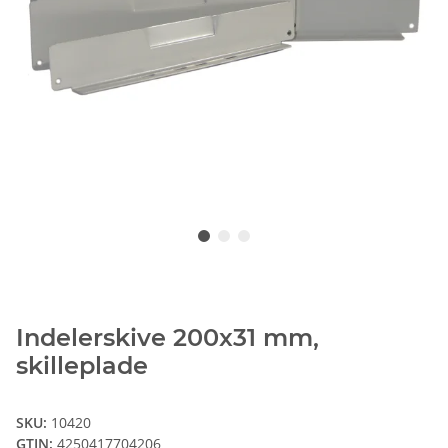
Indelerskive 200x31 mm,
skilleplade
SKU:
10420
GTIN:
4250417704206