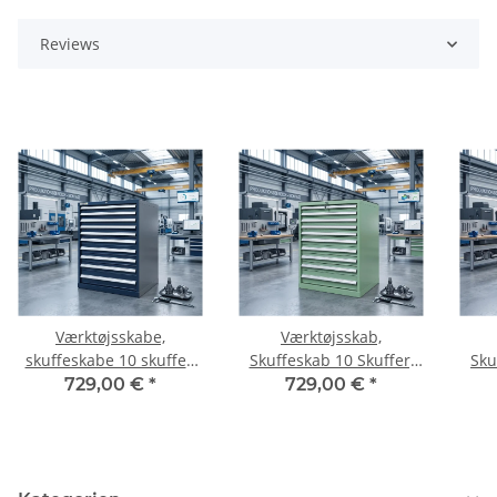
Reviews
Værktøjsskabe,
Værktøjsskab,
skuffeskabe 10 skuffer,
Skuffeskab 10 Skuffer,
Sku
blå
grøn
729,00 €
*
729,00 €
*