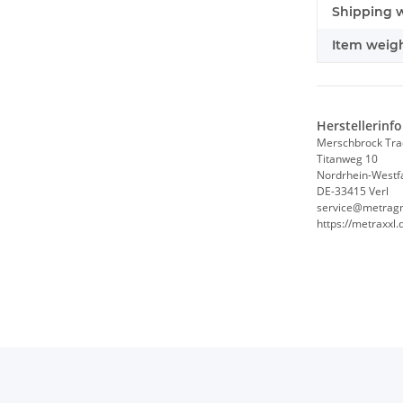
#productDe
#productDe
Shipping w
Item weigh
Herstellerinf
Merschbrock Tr
Titanweg 10
Nordrhein-Westf
DE-33415 Verl
service@metrag
https://metraxxl.