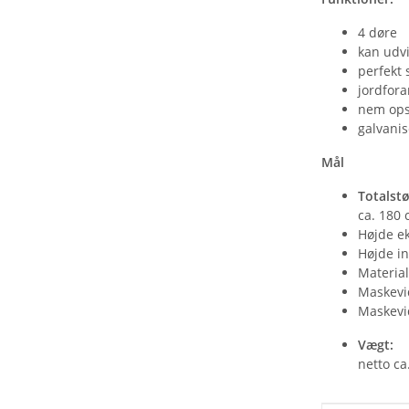
4 døre
kan udv
perfekt 
jordfora
nem opsæ
galvanis
Mål
Totalstør
ca. 180 
Højde ek
Højde in
Material
Maskevid
Maskevid
Vægt:
netto ca