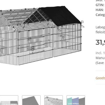
GTIN:
HAN:
Categ
Løbeg
fleksi
31
incl. 
Manuf
(Save
Goods