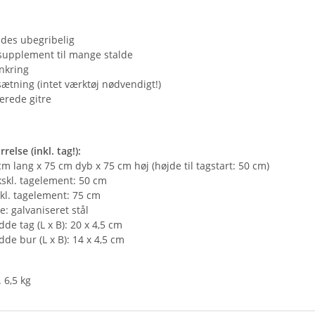
ides ubegribelig
supplement til mange stalde
nkring
tning (intet værktøj nødvendigt!)
erede gitre
relse (inkl. tag!):
cm lang x 75 cm dyb x 75 cm høj (højde til tagstart: 50 cm)
skl. tagelement: 50 cm
kl. tagelement: 75 cm
e: galvaniseret stål
de tag (L x B): 20 x 4,5 cm
de bur (L x B): 14 x 4,5 cm
. 6,5 kg