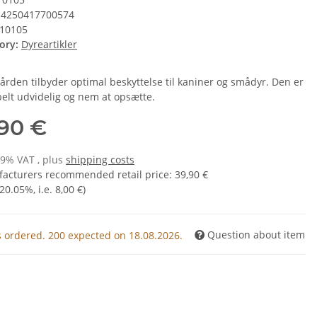
4250417700574
10105
ory:
Dyreartikler
ården tilbyder optimal beskyttelse til kaniner og smådyr. Den er
belt udvidelig og nem at opsætte.
,90 €
19% VAT , plus
shipping costs
acturers recommended retail price
:
39,90 €
20.05%
, i.e.
8,00 €
)
Question about item
 ordered. 200 expected on 18.08.2026.