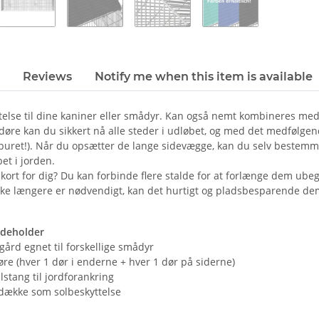
Reviews
Notify me when this item is available
ttelse til dine kaniner eller smådyr. Kan også nemt kombineres me
øre kan du sikkert nå alle steder i udløbet, og med det medfølgend
il buret!). Når du opsætter de lange sidevægge, kan du selv beste
et i jorden.
 kort for dig? Du kan forbinde flere stalde for at forlænge dem ubeg
kke længere er nødvendigt, kan det hurtigt og pladsbesparende de
ndeholder
gård egnet til forskellige smådyr
døre (hver 1 dør i enderne + hver 1 dør på siderne)
lstang til jordforankring
-dække som solbeskyttelse