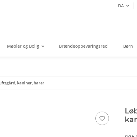
DA
Møbler og Bolig
Brændeopbevaringsreol
Børn
luftsgård, kaniner, harer
Løb
kan
SKU: