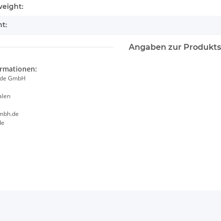
tails.itemInformation#
tails.itemValue#
eight:
t:
Angaben zur Produkts
ormationen:
ade GmbH
alen
mbh.de
de