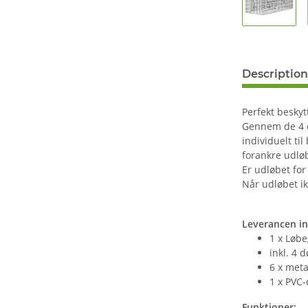
Description
Perfekt besky
Gennem de 4 d
individuelt t
forankre udløb
Er udløbet for
Når udløbet i
Leverancen i
1 x Løbe
inkl. 4 
6 x meta
1 x PVC
Funktioner: