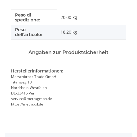
Peso di
#productDetails.itemInformation#
#productDetails.itemValue#
20,00 kg
spedizione:
Peso
18,20
kg
dell'articolo:
Angaben zur Produktsicherheit
Herstellerinformationen:
Merschbrock Trade GmbH
Titanweg 10
Nordrhein-Westfalen
DE-33415 Verl
service@metragmbh.de
https://metraxxl.de