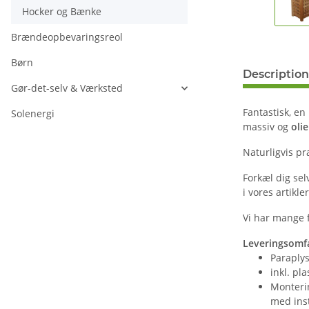
Hocker og Bænke
Brændeopbevaringsreol
Børn
Description
Gør-det-selv & Værksted
Fantastisk, en
Solenergi
massiv og
oli
Naturligvis pra
Forkæl dig se
i vores artikler
Vi har mange f
Leveringsomf
Paraply
inkl. pl
Monteri
med inst