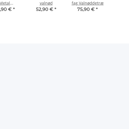
Metal
valnød
fag Valnøddetræ
deholder
,90 €
*
52,90 €
*
75,90 €
*
x 25 x 100
cm