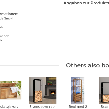
Angaben zur Produkts
ormationen:
ade GmbH
alen
mbh.de
de
Others also b
sketøjskurv,
Brændeovn reol,
Reol med 2
Bræn