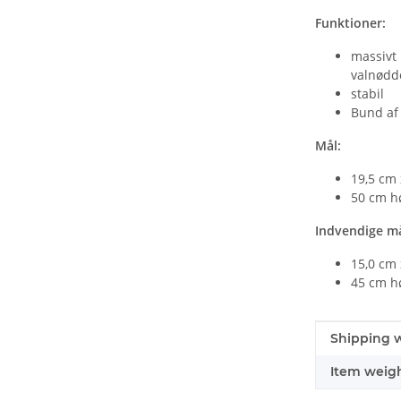
Funktioner:
massivt
valnødd
stabil
Bund af 
Mål:
19,5 cm 
50 cm h
Indvendige må
15,0 cm 
45 cm h
#productDe
#productDe
Shipping w
Item weigh