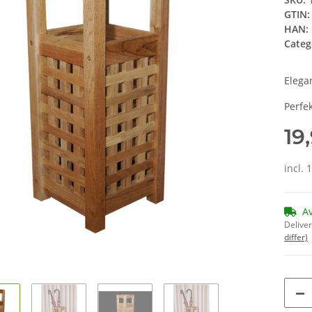
GTIN:
HAN:
Categ
Elega
Perfek
19
incl. 
A
Deliver
differ)