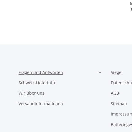
e
g
v
Fragen und Antworten
Siegel
Schweiz-Lieferinfo
Datenschu
Wir über uns
AGB
Versandinformationen
Sitemap
Impressu
Batteriege