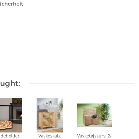
icherheit
ought:
deholder,
Vaskeskab,
Vasketøjskurv, 2-