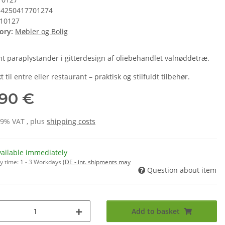
4250417701274
10127
ory:
Møbler og Bolig
nt paraplystander i gitterdesign af oliebehandlet valnøddetræ.
t til entre eller restaurant – praktisk og stilfuldt tilbehør.
,90 €
19% VAT , plus
shipping costs
vailable immediately
y time:
1 - 3 Workdays
(DE - int. shipments may
Question about item
Add to basket