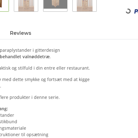
Loading...
Reviews
 paraplystander i gitterdesign
ebehandlet valnøddetræ
.
ktisk og stilfuld i din entre eller restaurant.
lv med dette smykke og fortsæt med at kigge
.
lere produkter i denne serie.
ang:
stander
astikbund
ngsmateriale
ruktioner til opsætning