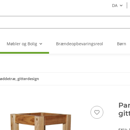
DA
Møbler og Bolig
Brændeopbevaringsreol
Børn
øddetræ, gitterdesign
Par
git
SKU: