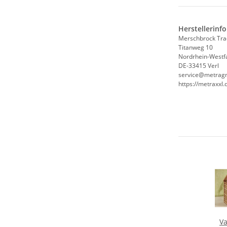
Herstellerinf
Merschbrock Tr
Titanweg 10
Nordrhein-Westf
DE-33415 Verl
service@metrag
https://metraxxl.
Va