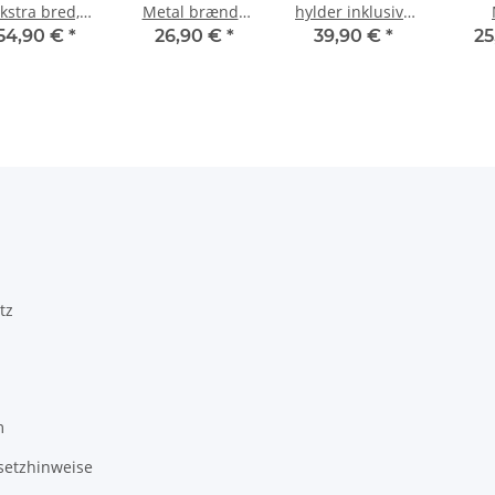
kstra bred,
Metal brænde
hylder inklusive
itterdesign,
reol 60 x 25 x
skab
Bræn
54,90 €
*
26,90 €
*
39,90 €
*
25
alnøddetræ
150 cm
100 
tz
m
setzhinweise