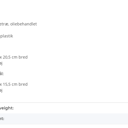
etræ, oliebehandlet
plastik
x 20,5 cm bred
øj
l:
x 15,5 cm bred
øj
tails.itemInformation#
tails.itemValue#
eight:
t: