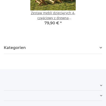
Zestaw mebli dziecięcych 4-
częściowy z drewna
akacjowego
79,90 €
*
Kategorien