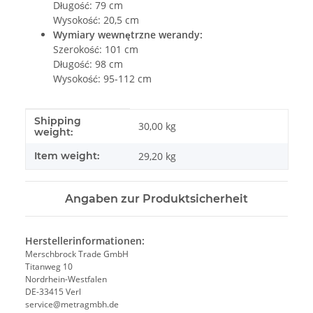
Długość: 79 cm
Wysokość: 20,5 cm
Wymiary wewnętrzne werandy:
Szerokość: 101 cm
Długość: 98 cm
Wysokość: 95-112 cm
Shipping
#productDetails.itemInformation#
#productDetails.itemValue#
30,00 kg
weight:
Item weight:
29,20
kg
Angaben zur Produktsicherheit
Herstellerinformationen:
Merschbrock Trade GmbH
Titanweg 10
Nordrhein-Westfalen
DE-33415 Verl
service@metragmbh.de