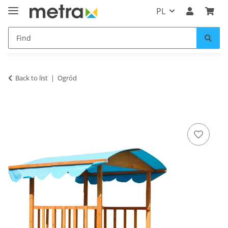
PL
Back to list
Ogród