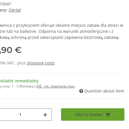
10047
ory:
Ogród
ownica z przykryciem oferuje idealne miejsce zabaw dla dzieci w
zie lub na balkonie. Odporna na warunki atmosferyczne i z
kową ochroną przed zwierzętami zapewnia beztroską zabawę.
,90 €
19% VAT , plus
shipping costs
vailable immediately
y time:
1 - 3 Workdays
(DE - int. shipments may
Question about item
Add to basket