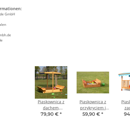
ormationen:
ade GmbH
alen
mbh.de
de
Piaskownica z
Piaskownica z
Pias
dachem,
przykryciem i
za
regulowalna
ławkami
w
79,90 €
*
59,90 €
*
94