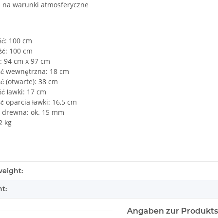
 na warunki atmosferyczne
ść: 100 cm
ść: 100 cm
: 94 cm x 97 cm
ć wewnętrzna: 18 cm
 (otwarte): 38 cm
ć ławki: 17 cm
 oparcia ławki: 16,5 cm
 drewna: ok. 15 mm
2 kg
tails.itemInformation#
tails.itemValue#
eight:
t:
Angaben zur Produkts