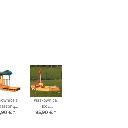
kownica z
Piaskownica,
daszoną
łódź
erandą
piaskownicy,
,90 €
*
95,90 €
*
łódź, statek,
piaskownica