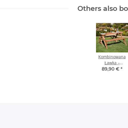
Others also b
Kombinowana
Ławka –
Wielofunkcyjna
89,90 €
*
Ławka i Stół
ogrodowy