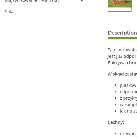
Majsterkowanie i Warsztat
Solar
Description
Ta piaskownic
Jest już
odpor
Pokrywa
chro
W skład zesta
piaskow
odporni
z przyk
w kompl
jak na z
Cechny:
drewno l