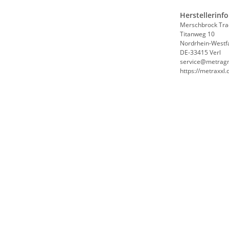
Herstellerinf
Merschbrock Tr
Titanweg 10
Nordrhein-Westf
DE-33415 Verl
service@metrag
https://metraxxl.