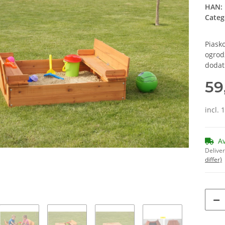
HAN:
Categ
Piask
ogrod
dodat
59
incl. 
A
Deliver
differ)