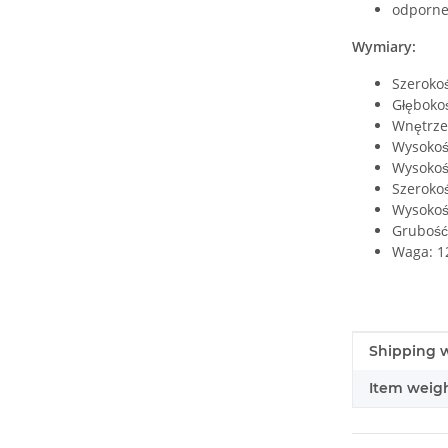
odporne
Wymiary:
Szeroko
Głęboko
Wnętrze
Wysokoś
Wysokość
Szerokoś
Wysokość
Grubość
Waga: 1
#productDe
#productDe
Shipping w
Item weigh