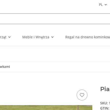
PL
rząt
Meble i Wnętrza
Regal na drewno kominko
ławkami
Pia
SKU:
GTIN: