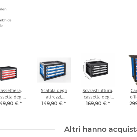
alen
mbh.de
de
assettiera,
Scatola degli
Sovrastruttura,
Car
ssetta degli
attrezzi,
cassetta degli
off
attrezzi su
montaggio per
attrezzi per
149,90 €
*
149,90 €
*
169,90 €
*
29
arrello degli
carrelli
carrello attrezzi,
trezzi, rossa
portautensili,
nera
blu
Altri hanno acquis