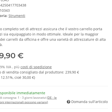
4250417703438
10343
oria:
Strumenti
 completo set di attrezzi assicura che il vostro carrello porta
zzi sia equipaggiato in modo ottimale. Ideale per la maggior
dei carrelli da officina e offre una varietà di attrezzature di alta
à.
9,90 €
19% IVA , più
costi di spedizione
 di vendita consigliato dal produttore
:
239,90 €
a
12.51%
, cioè
30,00 €
)
isponibile immediatamente
di consegna:
1 - 3 giorni lavorativi
(DE - le
Domanda sull'articolo
oni internazionali possono variare)