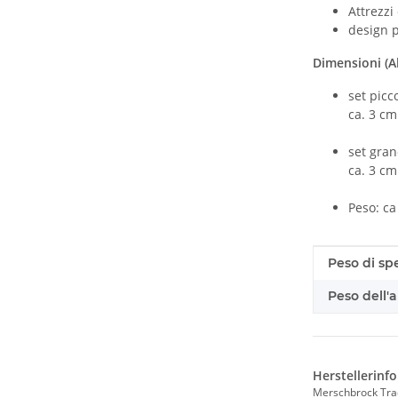
Attrezzi
design p
Dimensioni (A
set picco
ca. 3 cm
set gran
ca. 3 cm
Peso: ca
#productDe
#productDe
Peso di sp
Peso dell'a
Herstellerinf
Merschbrock Tr