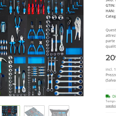
GTIN:
HAN:
Categ
Questo
attre
parte 
qualit
20
incl. 
Prezzo
(Salv
D
Tempi 
spedizi