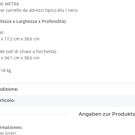
 di METRA
er carrello da attrezzi tipico blu / nero
ltezza x Larghezza x Profondità):
li:
 x 17,2 cm x 38,6 cm
de (set di chiavi a forchetta):
 x 34,1 cm x 38,6 cm
 18 kg
tails.itemInformation#
tails.itemValue#
edizione:
rticolo:
Angaben zur Produkts
ormationen:
ade GmbH