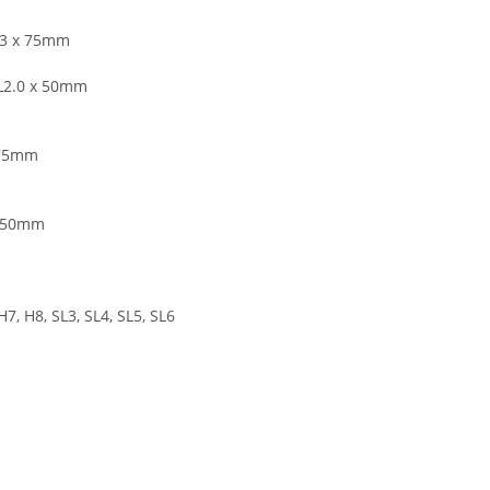
L3 x 75mm
L2.0 x 50mm
 75mm
 150mm
H7, H8, SL3, SL4, SL5, SL6