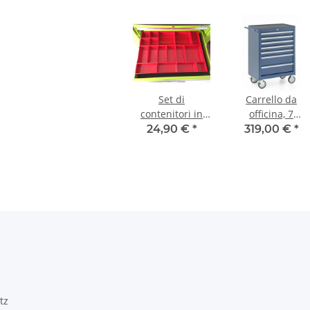
Set di
Carrello da
contenitori in
officina, 7
plastica 17
cassetti, blu
24,90 €
*
319,00 €
*
pezzi, rosso per
cassetti
tz