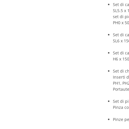
Set di ca
SL5.5 x
set di pi
PH0 x 5
Set di c
SL6 x 1
Set di c
H6 x 15
Set di c
Inserti d
PH1, PH2
Portaute
Set di p
Pinza co
Pinze pe