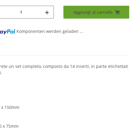
Aggiungi al carrello
Komponenten werden geladen ...
rete un set completo, composto da 14 inserti, in parte etichettati
i.
7 x 150mm
H0 x 75mm