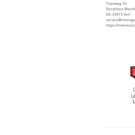
Titanweg 10
Nordrhein-Westf
DE-33415 Verl
service@metrag
https://metraxxl.
C
ca
c
at