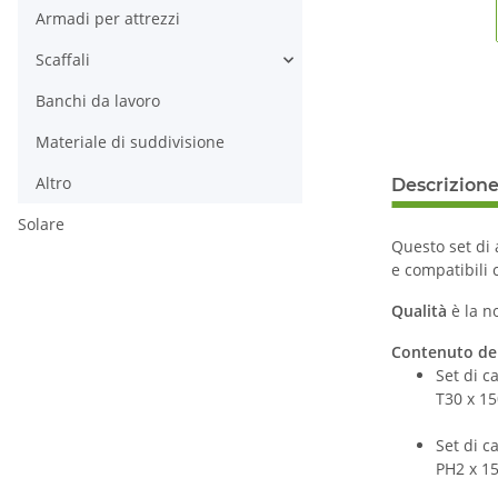
Armadi per attrezzi
Scaffali
Banchi da lavoro
Materiale di suddivisione
Altro
Descrizion
Solare
Questo set di 
e compatibili 
Qualità
è la n
Contenuto del
Set di c
T30 x 1
Set di c
PH2 x 1