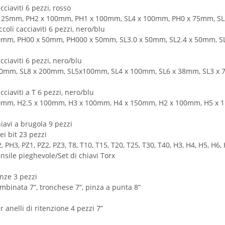
cciaviti 6 pezzi, rosso
 125mm, PH2 x 100mm, PH1 x 100mm, SL4 x 100mm, PH0 x 75mm, S
ccoli cacciaviti 6 pezzi, nero/blu
0mm, PH00 x 50mm, PH000 x 50mm, SL3.0 x 50mm, SL2.4 x 50mm, S
acciaviti 6 pezzi, nero/blu
50mm, SL8 x 200mm, SL5x100mm, SL4 x 100mm, SL6 x 38mm, SL3 x
acciaviti a T 6 pezzi, nero/blu
0mm, H2.5 x 100mm, H3 x 100mm, H4 x 150mm, H2 x 100mm, H5 x
hiavi a brugola 9 pezzi
ei bit 23 pezzi
, PH3, PZ1, PZ2, PZ3, T8, T10, T15, T20, T25, T30, T40, H3, H4, H5, H6, 
nsile pieghevole/Set di chiavi Torx
inze 3 pezzi
mbinata 7”, tronchese 7”, pinza a punta 8”
r anelli di ritenzione 4 pezzi 7”