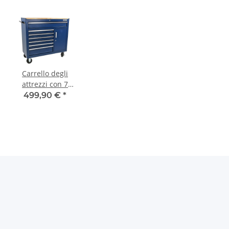
Carrello degli
attrezzi con 7
cassetti e porta,
499,90 €
*
con piano in
legno grande