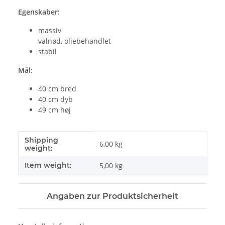
Egenskaber:
massiv
valnød, oliebehandlet
stabil
Mål:
40 cm bred
40 cm dyb
49 cm høj
Shipping
#productDetails.itemInformation#
#productDetails.itemValue#
6,00 kg
weight:
Item weight:
5,00
kg
Angaben zur Produktsicherheit