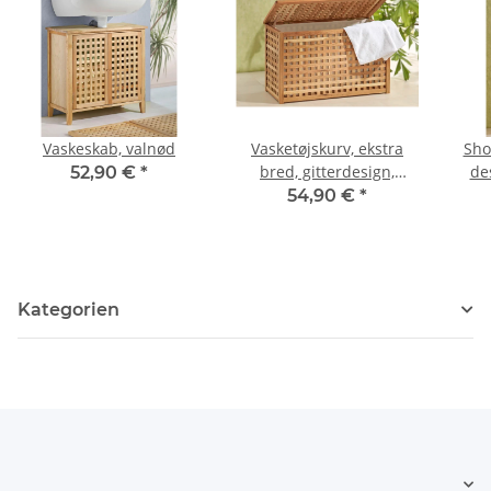
Vaskeskab, valnød
Vasketøjskurv, ekstra
Shoe
bred, gitterdesign,
de
52,90 €
*
valnøddetræ
54,90 €
*
Kategorien