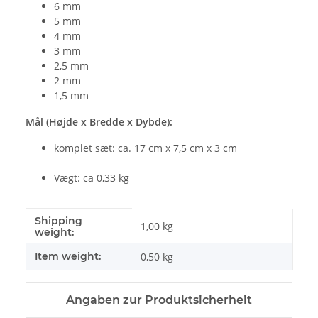
6 mm
5 mm
4 mm
3 mm
2,5 mm
2 mm
1,5 mm
Mål (Højde x Bredde x Dybde):
komplet sæt: ca. 17 cm x 7,5 cm x 3 cm
Vægt: ca 0,33 kg
Shipping
#productDetails.itemInformation#
#productDetails.itemValue#
1,00 kg
weight:
Item weight:
0,50
kg
Angaben zur Produktsicherheit