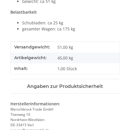
Gewicht: ca 51 kg
Belastbarkeit
Schubladen: ca 25 kg
gesamter Wagen: ca 175 kg
Produkteigenschaft
Wert
Versandgewicht:
51,00 kg
Artikelgewicht:
45,00
kg
Inhalt:
1,00 Stück
Angaben zur Produktsicherheit
Herstellerinformationen:
Merschbrock Trade GmbH
Titanweg 10
Nordrhein-Westfalen
DE-33415 Verl