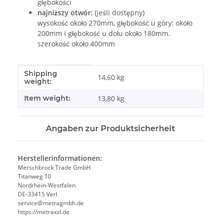
głębokości
najniższy otwór:
(jeśli dostępny)
wysokość około 270mm, głębokość u góry: około
200mm i głębokość u dołu około 180mm.
szerokość około 400mm
Shipping
#productDetails.itemInformation#
#productDetails.itemValue#
14,60 kg
weight:
Item weight:
13,80
kg
Angaben zur Produktsicherheit
Herstellerinformationen:
Merschbrock Trade GmbH
Titanweg 10
Nordrhein-Westfalen
DE-33415 Verl
service@metragmbh.de
https://metraxxl.de