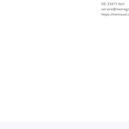
DE-33415 Verl
service@metrag
https://metraxxl.