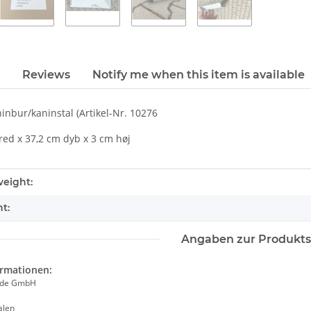
Reviews
Notify me when this item is available
ninbur/kaninstal (Artikel-Nr. 10276
red x 37,2 cm dyb x 3 cm høj
tails.itemInformation#
tails.itemValue#
eight:
t:
Angaben zur Produkts
ormationen:
ade GmbH
alen