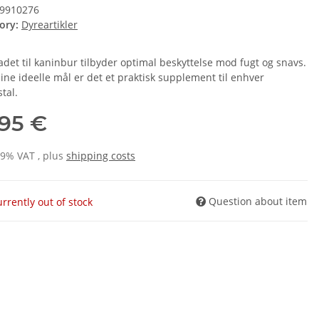
9910276
ory:
Dyreartikler
adet til kaninbur tilbyder optimal beskyttelse mod fugt og snavs.
ine ideelle mål er det et praktisk supplement til enhver
tal.
,95 €
19% VAT , plus
shipping costs
Question about item
rrently out of stock