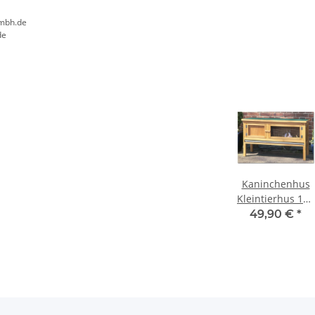
mbh.de
de
Kaninchenhus
Kleintierhus 116
x 66 x 45 cm
49,90 €
*