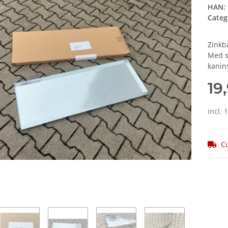
HAN:
Categ
Zinkb
Med s
kanins
19
incl. 
Cu