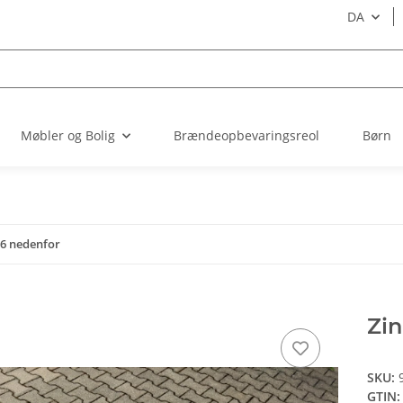
DA
Møbler og Bolig
Brændeopbevaringsreol
Børn
76 nedenfor
Zin
SKU:
GTIN: