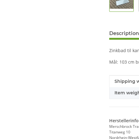
Description
Zinkbad til ka
Mål: 103 cm b
#productDe
#productDe
Shipping w
Item weigh
Herstellerinf
Merschbrock Tr
Titanweg 10
Nordrhein-Westf