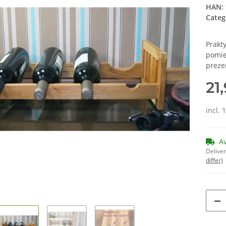
HAN:
Categ
Prakt
pomieś
preze
21
incl. 
A
Deliver
differ)
Loading...