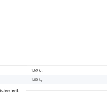
1,60 kg
1,60
kg
icherheit