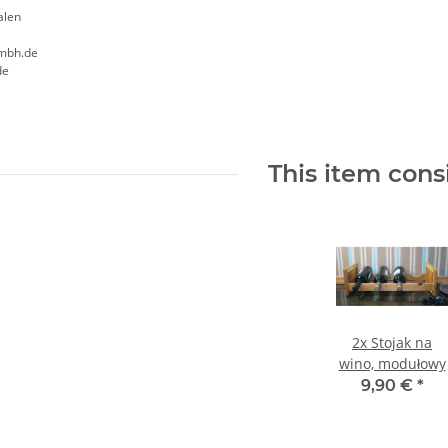
alen
mbh.de
de
This item consi
2x
Stojak na
wino, modułowy
9,90 €
*