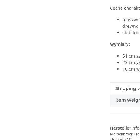
Cecha charakt
masywn
drewno 
stabilne
Wymiary:
51 cm s
23 cm g
16 cm w
#productDe
#productDe
Shipping w
Item weigh
Herstellerinf
Merschbrock Tr
Titanweg 10