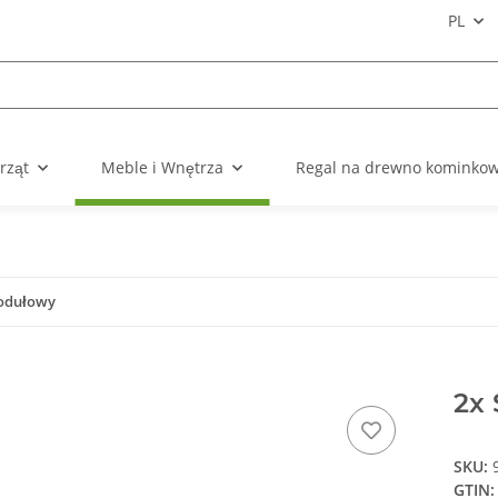
PL
rząt
Meble i Wnętrza
Regal na drewno kominko
modułowy
2x 
SKU:
GTIN: