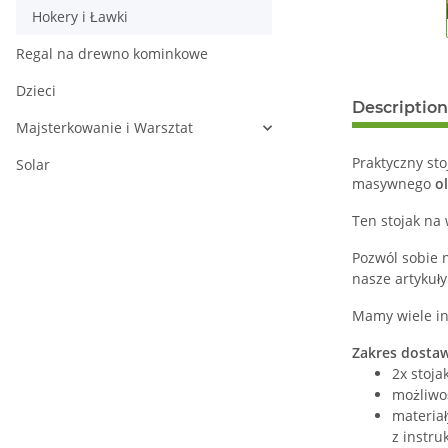
Hokery i Ławki
Regal na drewno kominkowe
Dzieci
Description
Majsterkowanie i Warsztat
Praktyczny sto
Solar
masywnego
o
Ten stojak na
Pozwól sobie n
nasze artykuły
Mamy wiele in
Zakres dosta
2x stoja
możliwo
materia
z instru