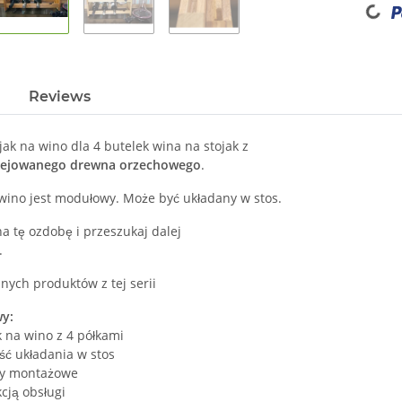
Reviews
jak na wino dla 4 butelek wina na stojak z
lejowanego drewna orzechowego
.
 wino jest modułowy. Może być układany w stos.
a tę ozdobę i przeszukaj dalej
.
nych produktów z tej serii
wy:
k na wino z 4 półkami
ść układania w stos
ły montażowe
kcją obsługi