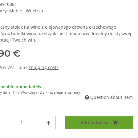
9910081
ory:
Meble i Wnętrza
yczny stojak na wino z olejowanego drewna orzechowego
ci 4 butelki wina na stojak i jest modułowy. Idealny do stylowej
ntacji Twoich win.
,90 €
19% VAT , plus
shipping costs
vailable immediately
y time:
1 - 3 Workdays
(DE - int. shipments may
Question about item
Add to basket