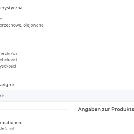
erystyczna:
e
orzechowe, olejowane
zerokości
łębokości
ysokości
tails.itemInformation#
tails.itemValue#
eight:
t:
Angaben zur Produkts
ormationen:
ade GmbH