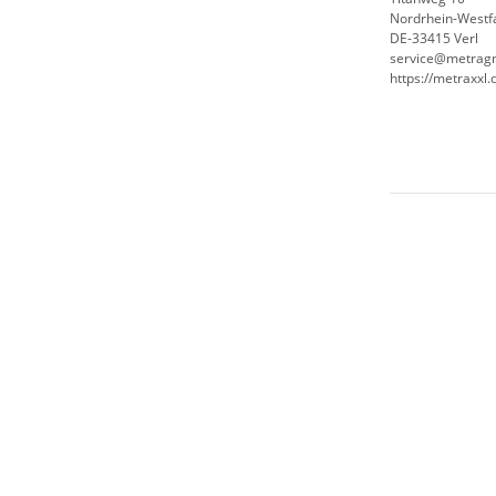
Nordrhein-Westf
DE-33415 Verl
service@metrag
https://metraxxl.