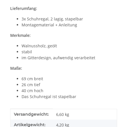
Lieferumfang:
3x Schuhregal, 2 lagig, stapelbar
Montagematerial + Anleitung
Merkmale:
Walnussholz, geölt
stabil
im Gitterdesign, aufwendig verarbeitet
Maße:
69 cm breit
26 cm tief
40 cm hoch
Das Schuhregal ist stapelbar
Produkteigenschaft
Wert
Versandgewicht:
6,60 kg
Artikelgewicht:
4,20
kg