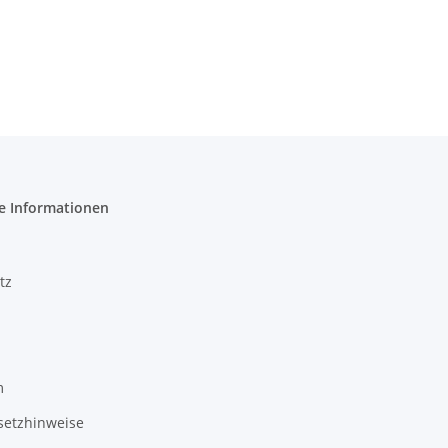
e Informationen
tz
m
setzhinweise