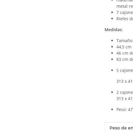
metal re
7 cajone
Rieles 
Medidas:
Tamaño 
44,5 cm 
46 cm d
83 cm de
5 cajone
313 x 410 
2 cajone
313 x 4
Peso: 47
#productDe
#productDe
Peso de en