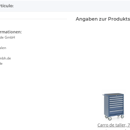
tículo:
Angaben zur Produkts
ormationen:
ade GmbH
alen
mbh.de
de
Carro de taller, 7