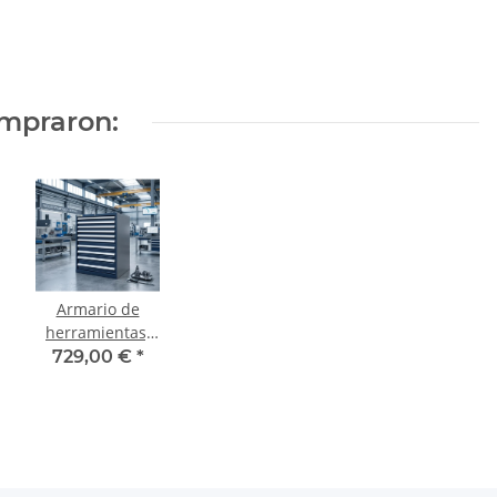
mpraron:
Armario de
herramientas,
armario con 10
729,00 €
*
cajones, azul