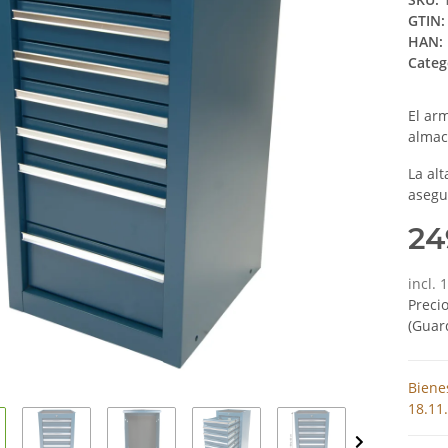
GTIN:
HAN:
Categ
El ar
almac
La alt
asegu
24
incl.
Preci
(Guar
Biene
18.11