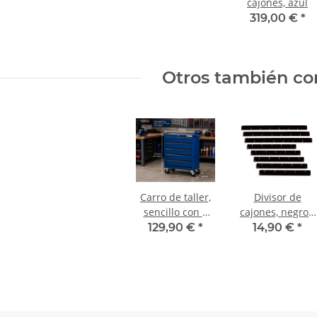
cajones, azul
319,00 €
*
Otros también co
Carro de taller,
Divisor de
sencillo con 5
cajones, negro -
cajones, azul
Set para carros
129,90 €
*
14,90 €
*
de taller