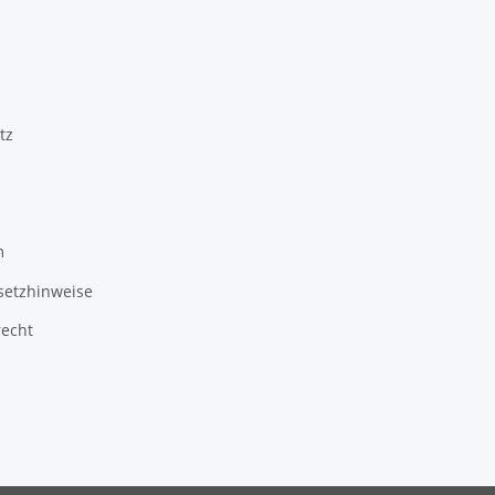
tz
m
setzhinweise
recht