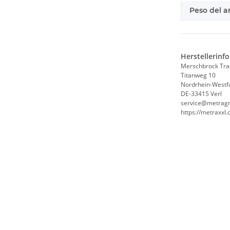
Peso del ar
Herstellerinf
Merschbrock Tr
Titanweg 10
Nordrhein-Westf
DE-33415 Verl
service@metrag
https://metraxxl.