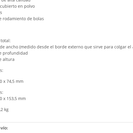
cubierto en polvo
s
de rodamiento de bolas
total:
de ancho (medido desde el borde externo que sirve para colgar el
e profundidad
 altura
s:
x 74,5 mm
s:
10 x 153,5 mm
,2 kg
tails.itemInformation#
tails.itemValue#
vío: