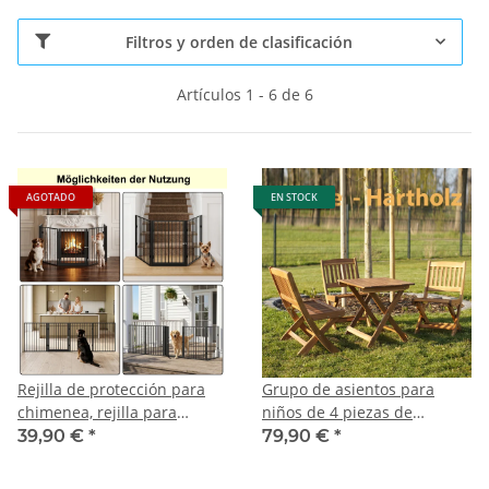
Filtros y orden de clasificación
Artículos 1 - 6 de 6
AGOTADO
EN STOCK
Rejilla de protección para
Grupo de asientos para
chimenea, rejilla para
niños de 4 piezas de
estufa, rejilla de protección
madera de acacia
39,90 €
*
79,90 €
*