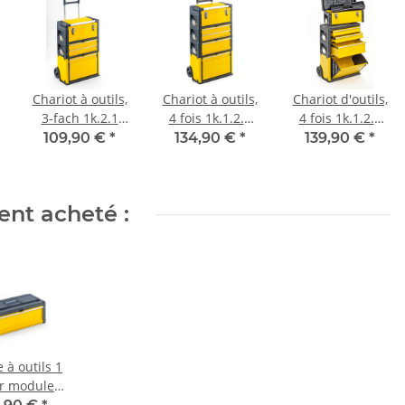
Chariot à outils,
Chariot à outils,
Chariot d'outils,
3-fach 1k.2.1
4 fois 1k.1.2.1
4 fois 1k.1.2.1
Comfort jaune
Confort jaune
jaune
109,90 €
*
134,90 €
*
139,90 €
*
ent acheté :
e à outils 1
ir module
xtension