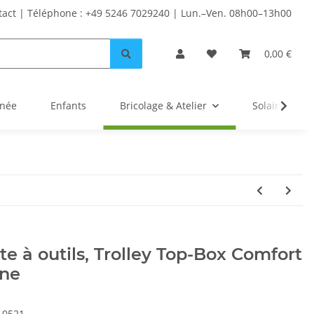
tact | Téléphone : +49 5246 7029240 | Lun.–Ven. 08h00–13h00
0,00 €
inée
Enfants
Bricolage & Atelier
Solaire
te à outils, Trolley Top-Box Comfort
une
10521