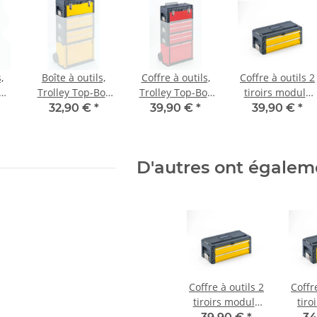
,
Boîte à outils,
Coffre à outils,
Coffre à outils 2
ox
Trolley Top-Box
Trolley Top-Box
tiroirs module
ge
jaune
rouge
d'extension
32,90 €
*
39,90 €
*
39,90 €
*
jaune
D'autres ont égalem
Coffre à outils 2
Coffr
tiroirs module
tiro
d'extension
d'e