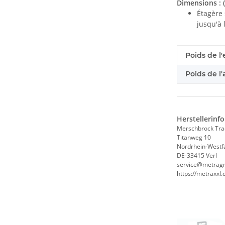
Dimensions : (
Étagère
jusqu'à 
#productDe
#productDe
Poids de l'
Poids de l'a
Herstellerinf
Merschbrock Tr
Titanweg 10
Nordrhein-Westf
DE-33415 Verl
service@metrag
https://metraxxl.