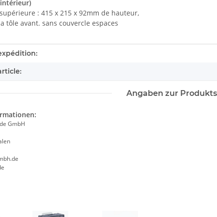
intérieur)
 supérieure : 415 x 215 x 92mm de hauteur,
la tôle avant. sans couvercle espaces
tails.itemInformation#
tails.itemValue#
expédition:
rticle:
Angaben zur Produkts
ormationen:
ade GmbH
alen
mbh.de
de