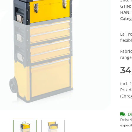
GTIN:
HAN:
Catég
La Tr
flexib
Fabriq
range
34
incl. 
Prix d
(Enre
D
Délai d
expédit