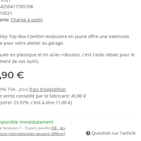
4250417705708
10521
orie:
Chariot à outils
olley Top-Box Comfort modulaire en jaune offre une extension
le pour votre atelier ou garage.
uée en plastique et en acier robustes, c'est l'aide idéale pour le
ment de vos outils.
,90 €
19% TVA , plus
frais d'expédition
e vente conseillé par le fabricant
:
45,90 €
gistrer
23.97%
, c'est-à-dire
11,00 €
)
isponible immédiatement
e livraison:
1 - 3 jours ouvrés
(DE - les
Question sur l'article
ions internationales peuvent différer)