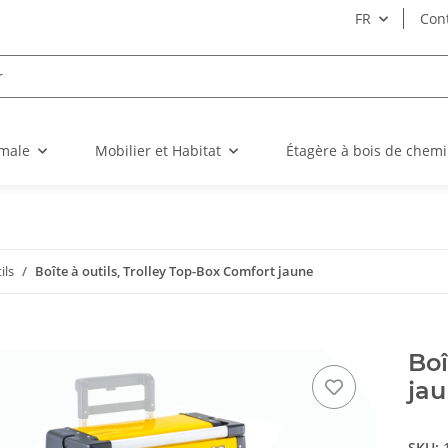
FR
Con
imale
Mobilier et Habitat
Étagère à bois de chem
ils
Boîte à outils, Trolley Top-Box Comfort jaune
Boî
ja
SKU: