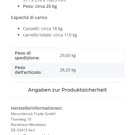
Peso: circa 25 kg
Capacità di carico
Cassetti: circa 18 kg
carrello totale: circa 110 kg
Peso di
#productDetails.itemInformation#
#productDetails.itemValue#
29,00 kg
spedizione:
Peso
28,20
kg
dell'articolo:
Angaben zur Produktsicherheit
Herstellerinformationen:
Merschbrock Trade GmbH
Titanweg 10
Nordrhein-Westfalen
DE-33415 Verl