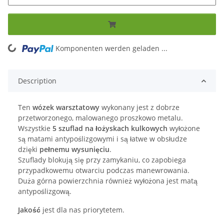
ading...
Komponenten werden geladen ...
Description
Ten
wózek warsztatowy
wykonany jest z dobrze
przetworzonego, malowanego proszkowo metalu.
Wszystkie
5 szuflad na łożyskach kulkowych
wyłożone
są matami antypoślizgowymi i są łatwe w obsłudze
dzięki
pełnemu wysunięciu
.
Szuflady blokują się przy zamykaniu, co zapobiega
przypadkowemu otwarciu podczas manewrowania.
Duża górna powierzchnia również wyłożona jest matą
antypoślizgową.
Jakość
jest dla nas priorytetem.