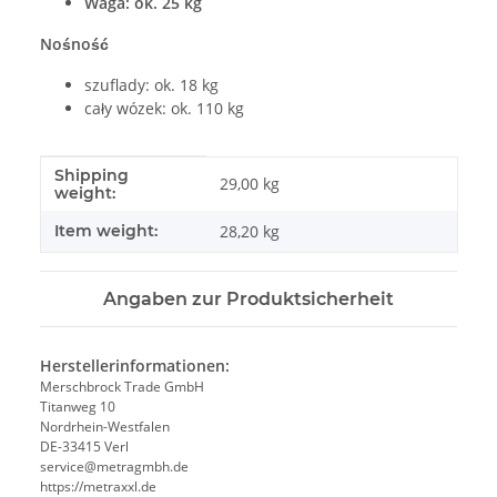
Waga: ok. 25 kg
Nośność
szuflady: ok. 18 kg
cały wózek: ok. 110 kg
Shipping
#productDetails.itemInformation#
#productDetails.itemValue#
29,00 kg
weight:
Item weight:
28,20
kg
Angaben zur Produktsicherheit
Herstellerinformationen:
Merschbrock Trade GmbH
Titanweg 10
Nordrhein-Westfalen
DE-33415 Verl
service@metragmbh.de
https://metraxxl.de