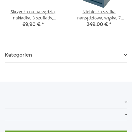
Skrzynka na narzędzia,
Niebieska szafka
nakładka, 3 szuflady,
narzędziowa, wąska, 7
niebieska
szuflad
69,90 €
*
249,00 €
*
Kategorien