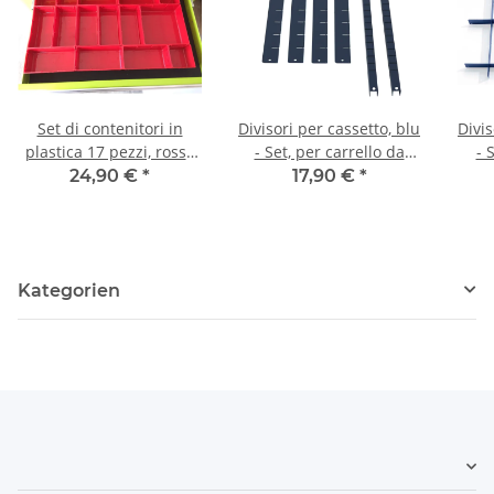
Set di contenitori in
Divisori per cassetto, blu
Divis
plastica 17 pezzi, rosso
- Set, per carrello da
- 
per cassetti
lavoro
24,90 €
*
17,90 €
*
Kategorien