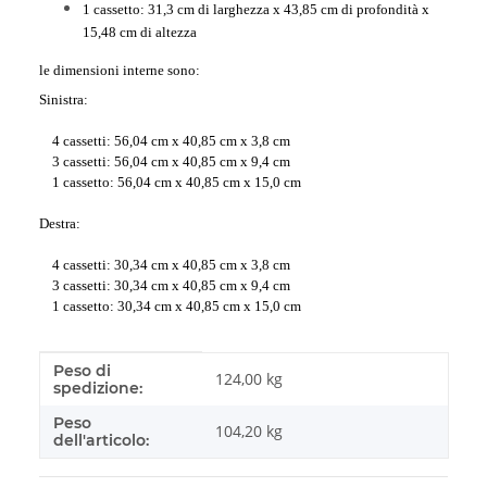
1 cassetto: 31,3 cm di larghezza x 43,85 cm di profondità x
15,48 cm di altezza
le dimensioni interne sono:
Sinistra:
4 cassetti: 56,04 cm x 40,85 cm x 3,8 cm
3 cassetti: 56,04 cm x 40,85 cm x 9,4 cm
1 cassetto: 56,04 cm x 40,85 cm x 15,0 cm
Destra:
4 cassetti: 30,34 cm x 40,85 cm x 3,8 cm
3 cassetti: 30,34 cm x 40,85 cm x 9,4 cm
1 cassetto: 30,34 cm x 40,85 cm x 15,0 cm
Peso di
#productDetails.itemInformation#
#productDetails.itemValue#
124,00 kg
spedizione:
Peso
104,20
kg
dell'articolo: