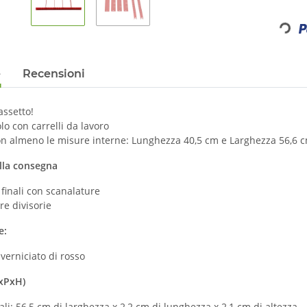
Loading.
e
Recensioni
assetto!
lo con carrelli da lavoro
con almeno le misure interne: Lunghezza 40,5 cm e Larghezza 56,6 c
lla consegna
 finali con scanalature
re divisorie
e:
 verniciato di rosso
LxPxH)
nali: 56,5 cm di larghezza x 2,2 cm di lunghezza x 2,1 cm di altezza