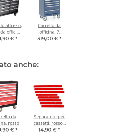
lo attrezzi,
Carrello da
da officina
officina, 7
ssetti, Pro
cassetti, blu
9,90 €
*
319,00 €
*
ies, nero
tato anche:
rello da
Separatore per
cina, rosso
cassetti, rosso -
Set, per carrelli
9,90 €
*
14,90 €
*
da officina