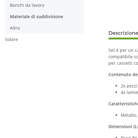
Banchi da lavoro
Materiale di suddivisione
Altro
Descrizion
Solare
Set è per un c
compatibile so
per cassetti 
Contenuto de
2x pezzi
4x lamie
Caratteristich
Metallo,
Dimensioni (
Pezzi fi