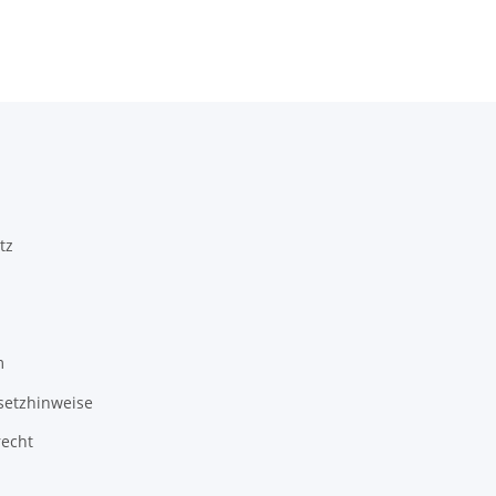
tz
m
setzhinweise
recht