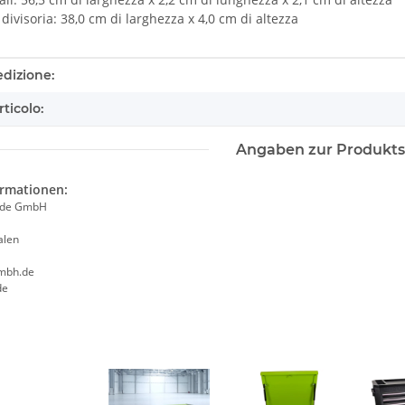
divisoria: 38,0 cm di larghezza x 4,0 cm di altezza
tails.itemInformation#
tails.itemValue#
edizione:
rticolo:
Angaben zur Produkts
ormationen:
ade GmbH
alen
mbh.de
de