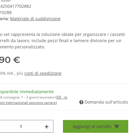
4250417702882
10288
oria:
Materiale di suddivisione
o set rappresenta la soluzione ideale per organizzare i cassetti
rrelli da lavoro. Include pezzi finali e lamiere divisorie per un
amento personalizzato.
,90 €
19% IVA , più
costi di spedizione
isponibile immediatamente
di consegna:
1 - 3 giorni lavorativi
(DE - le
Domanda sull'articolo
oni internazionali possono variare)
Aggiungi al carrello