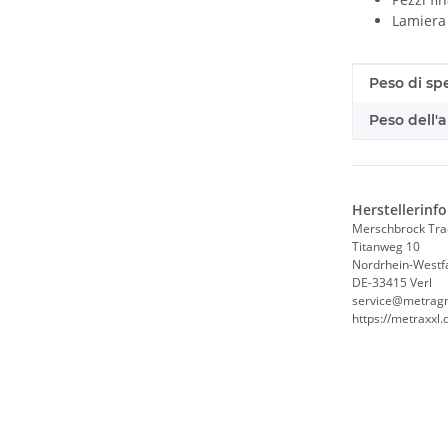
Lamiera 
#productDe
#productDe
Peso di sp
Peso dell'a
Herstellerinf
Merschbrock Tr
Titanweg 10
Nordrhein-Westf
DE-33415 Verl
service@metrag
https://metraxxl.