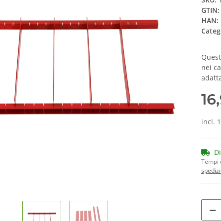
GTIN:
HAN:
Categ
Quest
nei ca
adatt
16
incl. 
D
Tempi 
spedizi