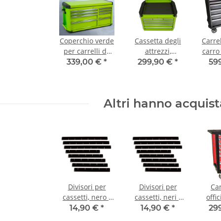
Coperchio verde
Cassetta degli
Carrel
per carrelli da
attrezzi,
carro 
officina larghi
sovrastruttura,
16 ca
339,00 €
*
299,90 €
*
59
Serie
Ser
Professionale,
verde
Altri hanno acquis
Divisori per
Divisori per
Car
cassetti, nero -
cassetti, neri -
offi
Set, per carro
Set, per carrelli
14,90 €
*
14,90 €
*
29
attrezzi
da officina