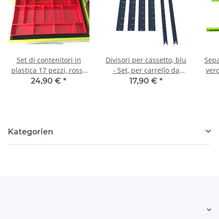
Set di contenitori in
Divisori per cassetto, blu
Sepa
plastica 17 pezzi, rosso
- Set, per carrello da
verd
per cassetti
lavoro
24,90 €
*
17,90 €
*
Kategorien