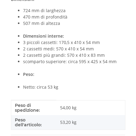
724 mm di larghezza
470 mm di profondità
507 mm di altezza
Dimensioni interne:
3 piccoli cassetti: 170,5 x 410 x 54 mm
2 cassetti medi: 570 x 410 x 54 mm
2 cassetti più grandi: 570 x 410 x 83 mm
scomparto superiore: circa 595 x 425 x 54 mm
Peso:
Netto: circa 53 kg
Peso di
#productDetails.itemInformation#
#productDetails.itemValue#
54,00 kg
spedizione:
Peso
53,20
kg
dell'articolo: