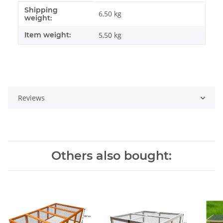
Shipping
#productDetails.itemInformation#
#productDetails.itemValue#
6,50 kg
weight:
Item weight:
5,50
kg
Reviews
Others also bought: