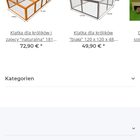
Klatka dla królików i
Klatka dla królików
zajęcy "naturalna" 181 x
"biała" 120 x 120 x 48,5
so
100 x 48,5 cm
cm
d
72,90 €
*
49,90 €
*
Kategorien