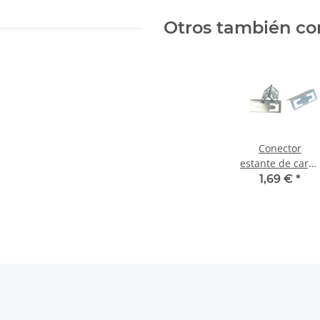
Otros también co
Conector
estante de carga
estantería de
1,69 €
*
almacenamiento
conexión