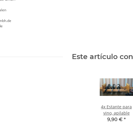
alen
mbh.de
de
Este artículo con
4x
Estante para
vino, apilable
9,90 €
*