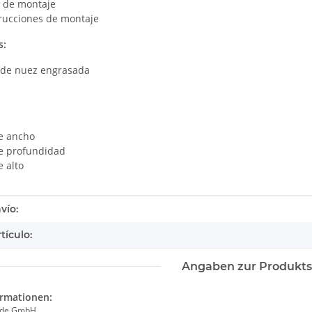
l de montaje
trucciones de montaje
s:
de nuez engrasada
e ancho
e profundidad
 alto
tails.itemInformation#
tails.itemValue#
vío:
tículo:
Angaben zur Produkts
ormationen:
ade GmbH