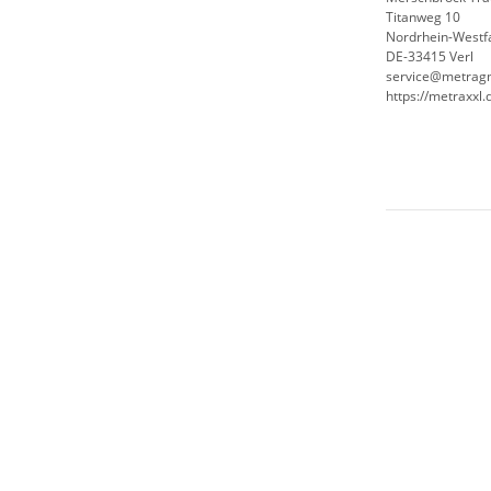
Titanweg 10
Nordrhein-Westf
DE-33415 Verl
service@metrag
https://metraxxl.