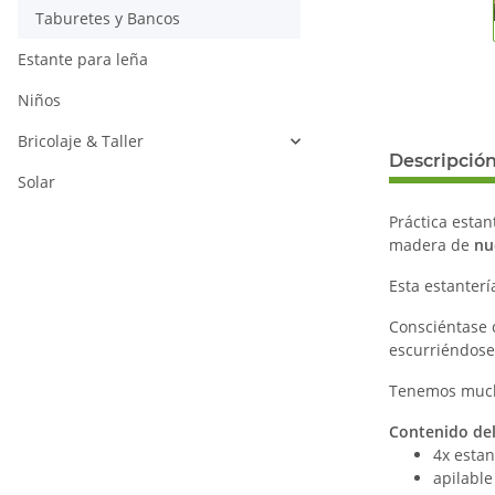
Taburetes y Bancos
Estante para leña
Niños
Bricolaje & Taller
Descripció
Solar
Práctica estan
madera de
nu
Esta estanterí
Consciéntase 
escurriéndose 
Tenemos much
Contenido del
4x estan
apilable