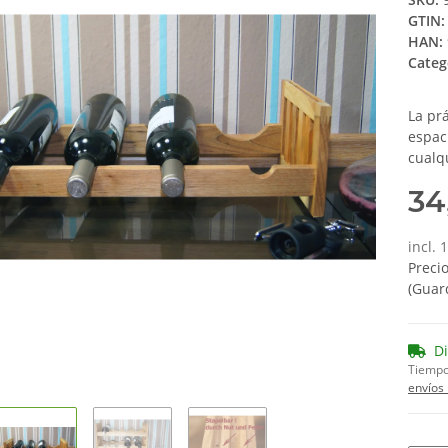
GTIN:
HAN:
Categ
La pr
espac
cualq
34
incl.
Preci
(Guar
D
Tiempo
envíos 