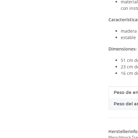
materia
con ins
Característica
madera 
estable
Dimensiones:
51 cm d
23 cm d
16 cm de
#productDe
#productDe
Peso de en
Peso del ar
Herstellerinf
Merschbrock Tr