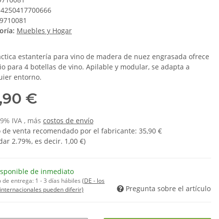
4250417700666
9710081
oría:
Muebles y Hogar
áctica estantería para vino de madera de nuez engrasada ofrece
io para 4 botellas de vino. Apilable y modular, se adapta a
uier entorno.
,90 €
 19% IVA , más
costos de envío
o de venta recomendado por el fabricante
:
35,90 €
dar
2.79%
, es decir.
1,00 €
)
isponible de inmediato
 de entrega:
1 - 3 días hábiles
(DE - los
Pregunta sobre el artículo
internacionales pueden diferir)