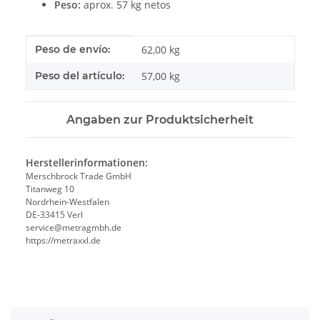
Peso:
aprox. 57 kg netos
#productDetails.itemInformation#
#productDetails.itemValue#
Peso de envío:
62,00 kg
Peso del artículo:
57,00
kg
Angaben zur Produktsicherheit
Herstellerinformationen:
Merschbrock Trade GmbH
Titanweg 10
Nordrhein-Westfalen
DE-33415 Verl
service@metragmbh.de
https://metraxxl.de