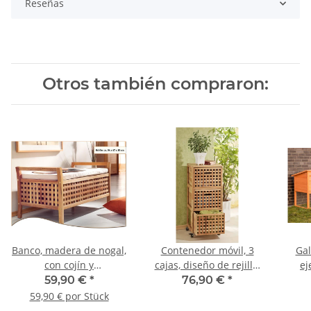
Reseñas
Otros también compraron:
Banco, madera de nogal,
Contenedor móvil, 3
Gal
con cojín y
cajas, diseño de rejilla,
ej
almacenamiento.
madera de nuez
ref
59,90 €
*
76,90 €
*
a
59,90 € por Stück
pe