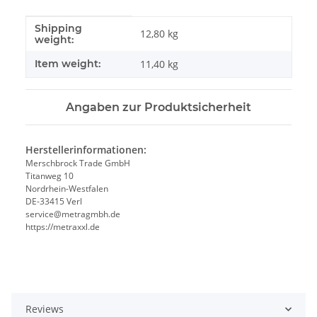
Shipping
#productDetails.itemInformation#
#productDetails.itemValue#
12,80 kg
weight:
Item weight:
11,40
kg
Angaben zur Produktsicherheit
Herstellerinformationen:
Merschbrock Trade GmbH
Titanweg 10
Nordrhein-Westfalen
DE-33415 Verl
service@metragmbh.de
https://metraxxl.de
Reviews