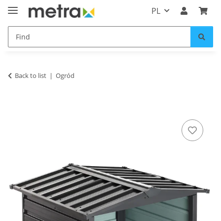
PL
Back to list
Ogród