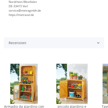
Nordrhein-Westfalen
DE-33415 Verl
service@metragmbh.de
https://metraxxl.de
Recensioni
Armadio da giardino con
piccolo giardino e
Tav