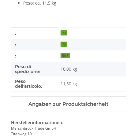
Peso: ca. 11,5 kg
#productDetails.itemInformation#
#productDetails.itemValue#
:
73
:
73
:
56,5
Peso di
10,00 kg
spedizione:
Peso
11,50
kg
dell'articolo:
Angaben zur Produktsicherheit
Herstellerinformationen:
Merschbrock Trade GmbH
Titanweg 10