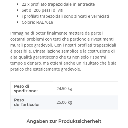
22 x profilato trapezoidale in antracite
Set di 200 pezzi di viti
i profilati trapezoidali sono zincati e verniciati
Colore:
RAL7016
Immagina di poter finalmente mettere da parte i
costanti problemi con tetti che perdono e rivestimenti
murali poco gradevoli. Con i nostri profilati trapezoidali
è possibile. L'installazione semplice e la costruzione di
alta qualità garantiscono che tu non solo risparmi
tempo e denaro, ma ottieni anche un risultato che è sia
pratico che esteticamente gradevole.
Peso di
#productDetails.itemInformation#
#productDetails.itemValue#
24,50 kg
spedizione:
Peso
25,00
kg
dell'articolo:
Angaben zur Produktsicherheit