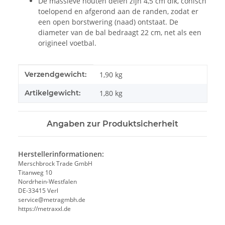
De massieve houten delen zijn 4,5 cm dik, conisch
toelopend en afgerond aan de randen, zodat er
een open borstwering (naad) ontstaat. De
diameter van de bal bedraagt 22 cm, net als een
origineel voetbal.
#productDetails.itemInformation#
#productDetails.itemValue#
Verzendgewicht:
1,90 kg
Artikelgewicht:
1,80
kg
Angaben zur Produktsicherheit
Herstellerinformationen:
Merschbrock Trade GmbH
Titanweg 10
Nordrhein-Westfalen
DE-33415 Verl
service@metragmbh.de
https://metraxxl.de