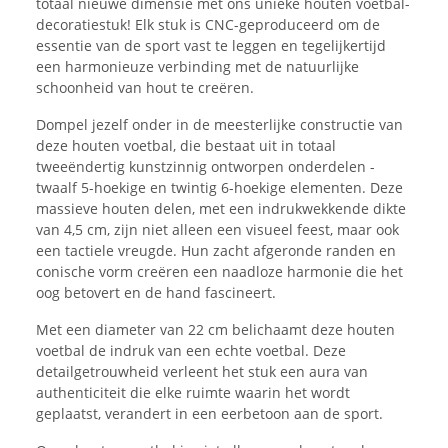
totaal nieuwe dimensie met ons unieke houten voetbal-
decoratiestuk! Elk stuk is CNC-geproduceerd om de
essentie van de sport vast te leggen en tegelijkertijd
een harmonieuze verbinding met de natuurlijke
schoonheid van hout te creëren.
Dompel jezelf onder in de meesterlijke constructie van
deze houten voetbal, die bestaat uit in totaal
tweeëndertig kunstzinnig ontworpen onderdelen -
twaalf 5-hoekige en twintig 6-hoekige elementen. Deze
massieve houten delen, met een indrukwekkende dikte
van 4,5 cm, zijn niet alleen een visueel feest, maar ook
een tactiele vreugde. Hun zacht afgeronde randen en
conische vorm creëren een naadloze harmonie die het
oog betovert en de hand fascineert.
Met een diameter van 22 cm belichaamt deze houten
voetbal de indruk van een echte voetbal. Deze
detailgetrouwheid verleent het stuk een aura van
authenticiteit die elke ruimte waarin het wordt
geplaatst, verandert in een eerbetoon aan de sport.