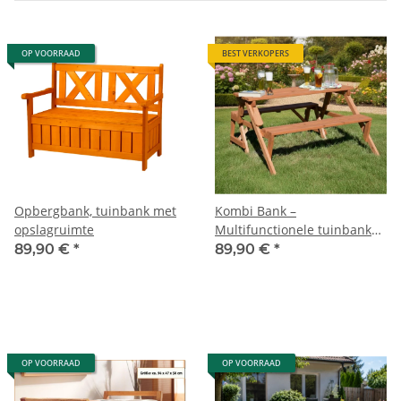
OP VOORRAAD
BEST VERKOPERS
Opbergbank, tuinbank met
Kombi Bank –
opslagruimte
Multifunctionele tuinbank
en tafel
89,90 €
*
89,90 €
*
OP VOORRAAD
OP VOORRAAD