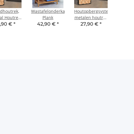
dhoutrek,
Wastafelonderkast
Houtopbergsysteem,
al Houtrek
Plank
metalen houtrek
25 x 150 cm
80 x 25 x 150 cm
,90 €
*
42,90 €
*
27,90 €
*