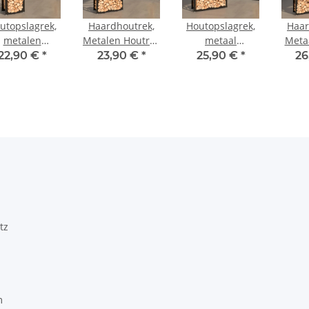
utopslagrek,
Haardhoutrek,
Houtopslagrek,
Haar
metalen
Metalen Houtrek
metaal
Meta
randhoutrek
60 x 25 x 100 cm
brandhoutrek
60 x 
22,90 €
*
23,90 €
*
25,90 €
*
26
x 25 x 100 cm
80 x 25 x 100 cm
tz
m