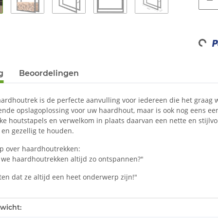
Loadin
g
Beoordelingen
rdhoutrek is de perfecte aanvulling voor iedereen die het graag w
nde opslagoplossing voor uw haardhout, maar is ook nog eens een 
ke houtstapels en verwelkom in plaats daarvan een nette en stijlv
en gezellig te houden.
ap over haardhoutrekken:
we haardhoutrekken altijd zo ontspannen?"
en dat ze altijd een heet onderwerp zijn!"
tails.itemInformation#
tails.itemValue#
wicht: