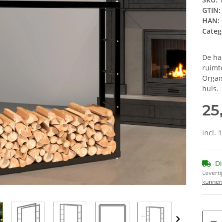
GTIN:
HAN:
Categ
De ha
ruimt
Organ
huis.
25
incl.
Di
Leverti
kunnen 