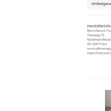
Artikelgew
Herstellerinf
Merschbrock Tr
Titanweg 10
Nordrhein-Westf
DE-33415 Verl
service@metrag
https://metraxxl.