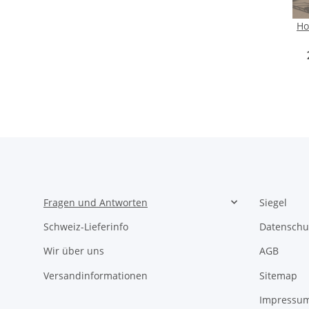
Ho
b
40 
Fragen und Antworten
Siegel
Schweiz-Lieferinfo
Datenschu
Wir über uns
AGB
Versandinformationen
Sitemap
Impressu