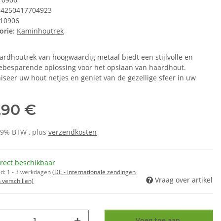
4250417704923
10906
orie:
Kaminhoutrek
ardhoutrek van hoogwaardig metaal biedt een stijlvolle en
ebesparende oplossing voor het opslaan van haardhout.
iseer uw hout netjes en geniet van de gezellige sfeer in uw
,90 €
 19% BTW , plus
verzendkosten
rect beschikbaar
jd:
1 - 3 werkdagen
(DE - internationale zendingen
Vraag over artikel
verschillen)
Voeg toe aan