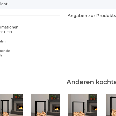
icht:
Angaben zur Produkts
ormationen:
ade GmbH
alen
mbh.de
de
Anderen kochte