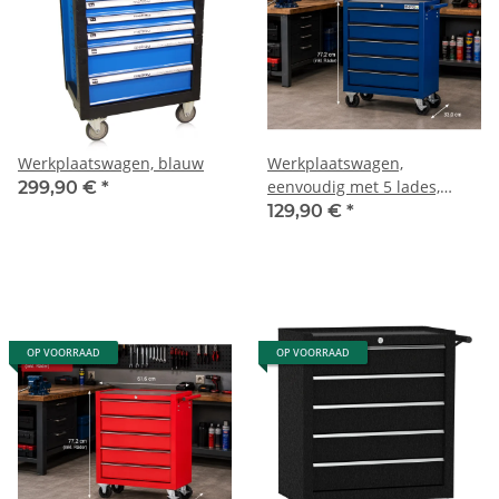
Werkplaatswagen, blauw
Werkplaatswagen,
eenvoudig met 5 lades,
299,90 €
*
blauw
129,90 €
*
OP VOORRAAD
OP VOORRAAD