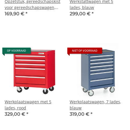
Opzetstuk, gereedschapskist
Werkstattwagen met 5
voor gereedschapswagen,
lades, blauw
zwart
169,90 €
*
299,00 €
*
OP VOORRAAD
NIET OP VOORRAAD
Werkplaatswagen met 5
Werkplaatswagen, 7 lades,
lades, rood
blauw
329,00 €
*
319,00 €
*