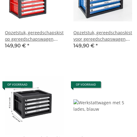
Opzetstuk, gereedschapskist
Opzetstuk, gereedschapskist
op gereedschapswagen,
voor gereedschapswagen,
rood
blauw
149,90 €
*
149,90 €
*
OP VOORRAAD
OP VOORRAAD