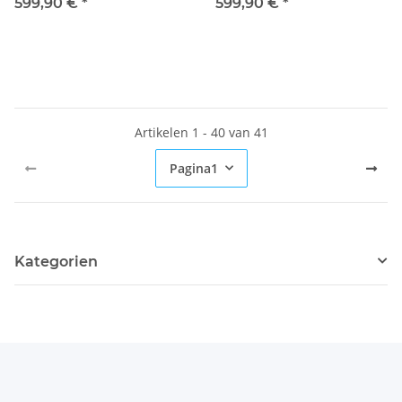
blauw
599,90 €
*
599,90 €
*
Artikelen 1 - 40 van 41
Pagina
1
Kategorien