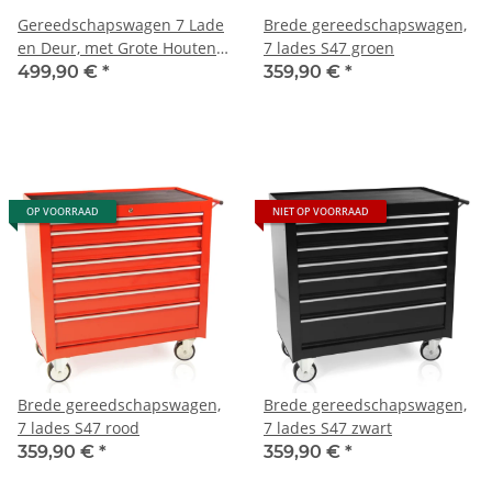
Gereedschapswagen 7 Lade
Brede gereedschapswagen,
en Deur, met Grote Houten
7 lades S47 groen
Blad
499,90 €
*
359,90 €
*
OP VOORRAAD
NIET OP VOORRAAD
Brede gereedschapswagen,
Brede gereedschapswagen,
7 lades S47 rood
7 lades S47 zwart
359,90 €
*
359,90 €
*