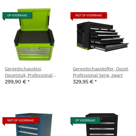
OP VOORRAAD
NIET OP VOORRAAD
Gereedschapskist,
Gereedschapskoffer, Opzet,
Opzetstuk, Professional
Professional Serie, zwart
Serie, groen
299,90 €
*
329,95 €
*
NIET OP VOORRAAD
OP VOORRAAD