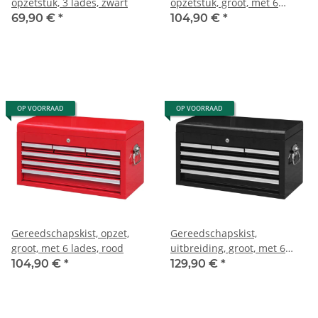
opzetstuk, 3 lades, zwart
opzetstuk, groot, met 6
laden, blauw
69,90 €
*
104,90 €
*
OP VOORRAAD
OP VOORRAAD
Gereedschapskist, opzet,
Gereedschapskist,
groot, met 6 lades, rood
uitbreiding, groot, met 6
lades, zwart
104,90 €
*
129,90 €
*