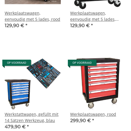
Werkplaatswagen,
Werkplaatswagen,
eenvoudig met 5 lades, rood
eenvoudig met 5 lades,
zwart
129,90 €
*
129,90 €
*
OP VOORRAAD
OP VOORRAAD
Werkstattwagen, gefüllt mit
Werkplaatswagen, rood
14 Sätzen Werkzeug, blau
299,90 €
*
479,90 €
*