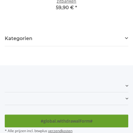
zitbanken
59,90 €
*
Kategorien
#global.withdrawalForm#
* Alle prijzen incl. btwplus
verzendkosten