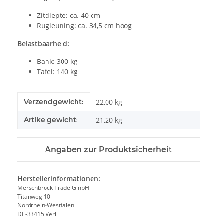
Zitdiepte: ca. 40 cm
Rugleuning: ca. 34,5 cm hoog
Belastbaarheid:
Bank: 300 kg
Tafel: 140 kg
#productDetails.itemInformation#
#productDetails.itemValue#
Verzendgewicht:
22,00 kg
Artikelgewicht:
21,20
kg
Angaben zur Produktsicherheit
Herstellerinformationen:
Merschbrock Trade GmbH
Titanweg 10
Nordrhein-Westfalen
DE-33415 Verl