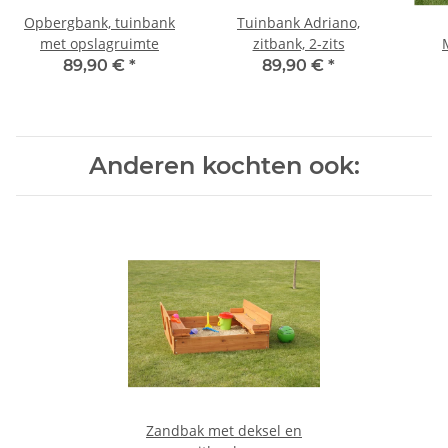
Opbergbank, tuinbank
Tuinbank Adriano,
met opslagruimte
zitbank, 2-zits
t
89,90 €
*
89,90 €
*
Anderen kochten ook:
Zandbak met deksel en