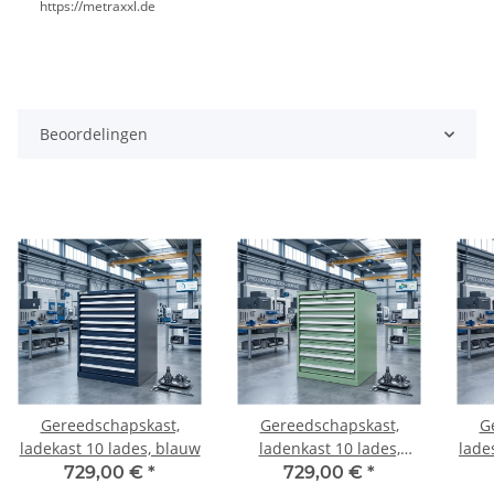
https://metraxxl.de
Beoordelingen
Gereedschapskast,
Gereedschapskast,
G
ladekast 10 lades, blauw
ladenkast 10 lades,
lade
groen
729,00 €
*
729,00 €
*