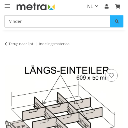
NL
Terug naar lijst
Indelingsmateriaal