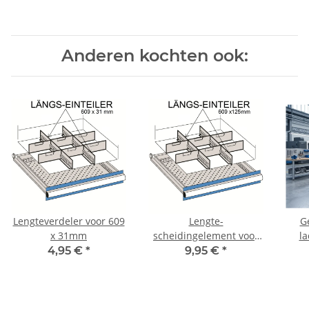
Anderen kochten ook:
Lengteverdeler voor 609
Lengte-
G
x 31mm
scheidingelement voor
la
609 x 125mm
4,95 €
*
9,95 €
*