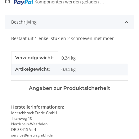
Komponenten werden geladen ...
Beschrijving
Bestaat uit 1 enkel stuk en 2 schroeven met moer
#productDetails.itemInformation#
#productDetails.itemValue#
Verzendgewicht:
0,34 kg
Artikelgewicht:
0,34
kg
Angaben zur Produktsicherheit
Herstellerinformationen:
Merschbrock Trade GmbH
Titanweg 10
Nordrhein-Westfalen
DE-33415 Verl
service@metragmbh.de