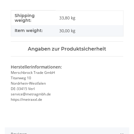
Shipping
#productDetails.itemInformation#
#productDetails.itemValue#
33,80 kg
weight:
Item weight:
30,00
kg
Angaben zur Produktsicherheit
Herstellerinformationen:
Merschbrock Trade GmbH
Titanweg 10
Nordrhein-Westfalen
DE-33415 Verl
service@metragmbh.de
https://metraxxl.de