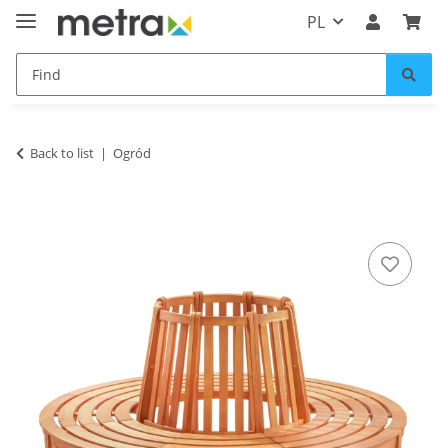
PL
Back to list
Ogród