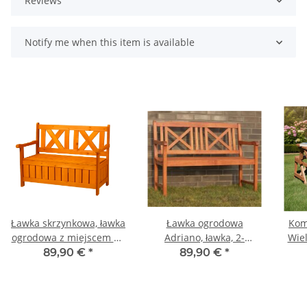
Reviews
Notify me when this item is available
Ławka skrzynkowa, ławka
Ławka ogrodowa
Kom
ogrodowa z miejscem do
Adriano, ławka, 2-
Wiel
przechowywania
osobowa
89,90 €
*
89,90 €
*